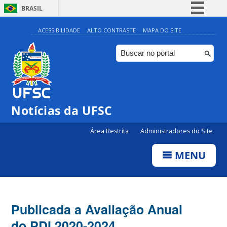
BRASIL
Simplifique!
ACESSIBILIDADE
ALTO CONTRASTE
MAPA DO SITE
Comunica BR
Participe
Acesso à informação
Legislação
Notícias da UFSC
Canais
Área Restrita
Administradores do Site
MENU
Publicada a Avaliação Anual
do PDI 2020-2024