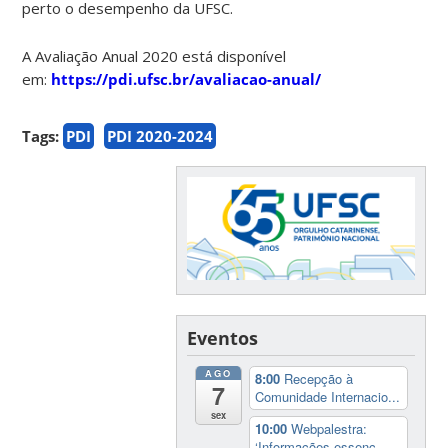
perto o desempenho da UFSC.
A Avaliação Anual 2020 está disponível
em:
https://pdi.ufsc.br/avaliacao-anual/
Tags:
PDI
PDI 2020-2024
Eventos
AGO
8:00
Recepção à
7
Comunidade Internacio...
sex
10:00
Webpalestra:
‘Informações essenc...