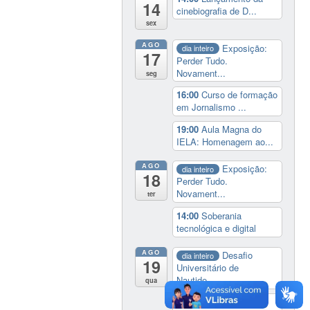
14
cinebiografia de D...
sex
AGO
Exposição:
dia inteiro
17
Perder Tudo.
Novament...
seg
16:00
Curso de formação
em Jornalismo ...
19:00
Aula Magna do
IELA: Homenagem ao...
AGO
Exposição:
dia inteiro
18
Perder Tudo.
Novament...
ter
14:00
Soberania
tecnológica e digital
AGO
Desafio
dia inteiro
19
Universitário de
Nautide...
qua
Exposição:
dia inteiro