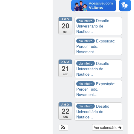
Perder Tudo.
Novament...
AGO
Desafio
dia inteiro
20
Universitário de
Nautide...
qui
Exposição:
dia inteiro
Perder Tudo.
Novament...
AGO
Desafio
dia inteiro
21
Universitário de
Nautide...
sex
Exposição:
dia inteiro
Perder Tudo.
Novament...
AGO
Desafio
dia inteiro
22
Universitário de
Nautide...
sáb
Ver calendário