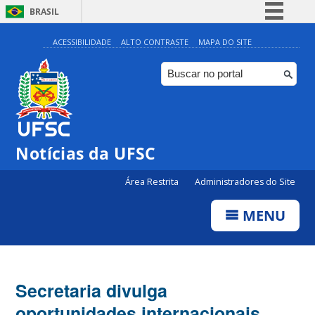
BRASIL
Simplifique!
ACESSIBILIDADE
ALTO CONTRASTE
MAPA DO SITE
Comunica BR
Participe
Acesso à informação
Legislação
Notícias da UFSC
Canais
Área Restrita
Administradores do Site
MENU
Secretaria divulga
oportunidades internacionais