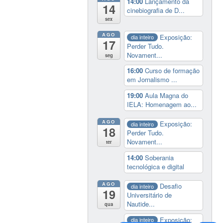
14:00
Lançamento da
14
cinebiografia de D...
sex
AGO
Exposição:
dia inteiro
17
Perder Tudo.
Novament...
seg
16:00
Curso de formação
em Jornalismo ...
19:00
Aula Magna do
IELA: Homenagem ao...
AGO
Exposição:
dia inteiro
18
Perder Tudo.
Novament...
ter
14:00
Soberania
tecnológica e digital
AGO
Desafio
dia inteiro
19
Universitário de
Nautide...
qua
Exposição:
dia inteiro