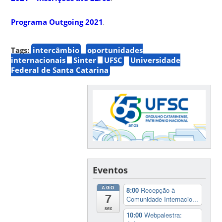
Programa Outgoing 2021
.
Tags:
intercâmbio
oportunidades
internacionais
Sinter
UFSC
Universidade
Federal de Santa Catarina
Eventos
AGO
8:00
Recepção à
7
Comunidade Internacio...
sex
10:00
Webpalestra: