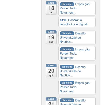
AGO
Exposição:
dia inteiro
18
Perder Tudo.
Novament...
ter
14:00
Soberania
tecnológica e digital
AGO
Desafio
dia inteiro
19
Universitário de
Nautide...
qua
Exposição:
dia inteiro
Perder Tudo.
Novament...
AGO
Desafio
dia inteiro
20
Universitário de
Nautide...
qui
Exposição:
dia inteiro
Perder Tudo.
Novament...
AGO
Desafio
dia inteiro
21
Universitário de