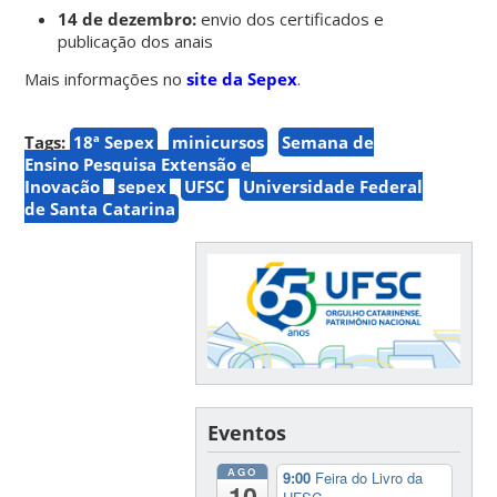
14 de dezembro:
envio dos certificados e
publicação dos anais
Mais informações no
site da Sepex
.
Tags:
18ª Sepex
minicursos
Semana de
Ensino Pesquisa Extensão e
Inovação
sepex
UFSC
Universidade Federal
de Santa Catarina
Eventos
AGO
9:00
Feira do Livro da
10