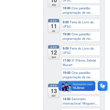
UFSC
seg
19:00
Cine paredão:
programação de rec...
AGO
9:00
Feira do Livro da
11
UFSC
ter
19:00
Cine paredão:
programação de rec...
AGO
9:00
Feira do Livro da
12
UFSC
qua
17:00
3º Prêmio Zahidé
Muzart
19:00
Cine paredão:
programação de rec...
AGO
9:00
Feira do Livro da
13
UFSC
qui
14:00
Seminário
Internacional ‘Ninguém...