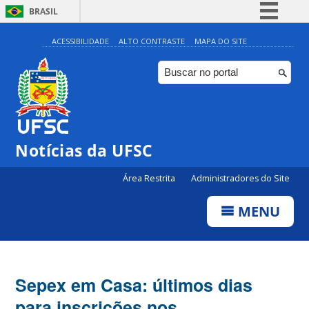
BRASIL
Simplifique!
ACESSIBILIDADE
ALTO CONTRASTE
MAPA DO SITE
Comunica BR
Participe
Acesso à informação
Legislação
Notícias da UFSC
Canais
Área Restrita
Administradores do Site
MENU
Sepex em Casa: últimos dias
para inscrições nos