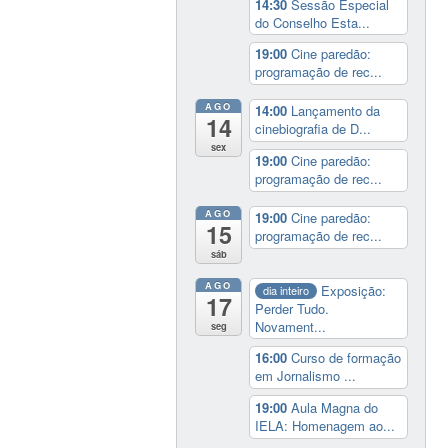
14:30
Sessão Especial
do Conselho Esta...
19:00
Cine paredão:
programação de rec...
AGO
14:00
Lançamento da
14
cinebiografia de D...
sex
19:00
Cine paredão:
programação de rec...
AGO
19:00
Cine paredão:
15
programação de rec...
sáb
AGO
Exposição:
dia inteiro
17
Perder Tudo.
Novament...
seg
16:00
Curso de formação
em Jornalismo ...
19:00
Aula Magna do
IELA: Homenagem ao...