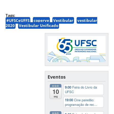
Tags:
#UFSCeUFFS
coperve
Vestibular
vestibular
2020
Vestibular Unificado
Eventos
AGO
9:00
Feira do Livro da
10
UFSC
seg
19:00
Cine paredão:
programação de rec...
AGO