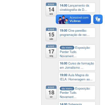
AGO
14:00
Lançamento da
14
cinebiografia de D...
sex
19:00
Cine paredão:
programação de rec...
AGO
19:00
Cine paredão:
15
programação de rec...
sáb
AGO
Exposição:
dia inteiro
17
Perder Tudo.
Novament...
seg
16:00
Curso de formação
em Jornalismo ...
19:00
Aula Magna do
IELA: Homenagem ao...
AGO
Exposição:
dia inteiro
18
Perder Tudo.
Novament...
ter
14:00
Soberania