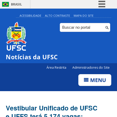
BRASIL
Simplifique!
ACESSIBILIDADE
ALTO CONTRASTE
MAPA DO SITE
Comunica BR
Participe
Acesso à informação
Legislação
Notícias da UFSC
Canais
Área Restrita
Administradores do Site
MENU
Vestibular Unificado de UFSC
e UFFS terá 5.174 vagas;