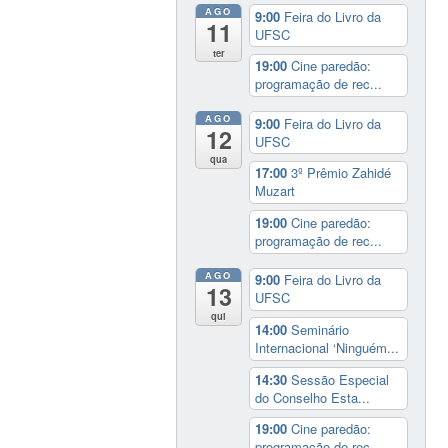
AGO
9:00
Feira do Livro da
11
UFSC
ter
19:00
Cine paredão:
programação de rec...
AGO
9:00
Feira do Livro da
12
UFSC
qua
17:00
3º Prêmio Zahidé
Muzart
19:00
Cine paredão:
programação de rec...
AGO
9:00
Feira do Livro da
13
UFSC
qui
14:00
Seminário
Internacional ‘Ninguém...
14:30
Sessão Especial
do Conselho Esta...
19:00
Cine paredão:
programação de rec...