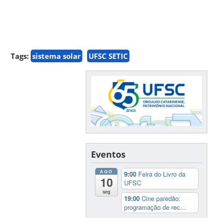
Tags:
sistema solar
UFSC SETIC
Eventos
AGO
9:00
Feira do Livro da
10
UFSC
seg
19:00
Cine paredão:
programação de rec...