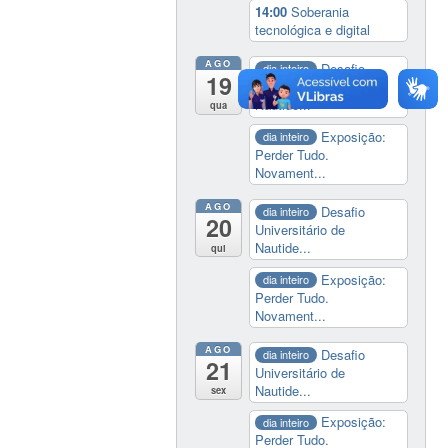
14:00
Soberania
tecnológica e digital
AGO
Desafio
dia inteiro
19
Universitário de
Nautide...
qua
Exposição:
dia inteiro
Perder Tudo.
Novament...
AGO
Desafio
dia inteiro
20
Universitário de
Nautide...
qui
Exposição:
dia inteiro
Perder Tudo.
Novament...
AGO
Desafio
dia inteiro
21
Universitário de
Nautide...
sex
Exposição:
dia inteiro
Perder Tudo.