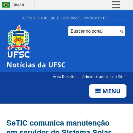
BRASIL
Simplifique!
ACESSIBILIDADE
ALTO CONTRASTE
MAPA DO SITE
Comunica BR
Participe
Acesso à informação
Legislação
Notícias da UFSC
Canais
Área Restrita
Administradores do Site
MENU
SeTIC comunica manutenção
em servidor do Sistema Solar