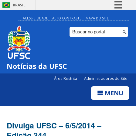
BRASIL
Simplifique!
ACESSIBILIDADE
ALTO CONTRASTE
MAPA DO SITE
Comunica BR
Participe
Acesso à informação
Legislação
Notícias da UFSC
Canais
Área Restrita
Administradores do Site
MENU
Divulga UFSC – 6/5/2014 –
Edição 344