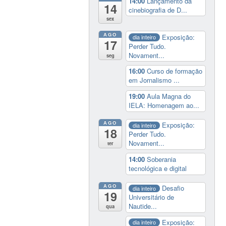
14:00
Lançamento da
14
cinebiografia de D...
sex
AGO
Exposição:
dia inteiro
17
Perder Tudo.
Novament...
seg
16:00
Curso de formação
em Jornalismo ...
19:00
Aula Magna do
IELA: Homenagem ao...
AGO
Exposição:
dia inteiro
18
Perder Tudo.
Novament...
ter
14:00
Soberania
tecnológica e digital
AGO
Desafio
dia inteiro
19
Universitário de
Nautide...
qua
Exposição:
dia inteiro