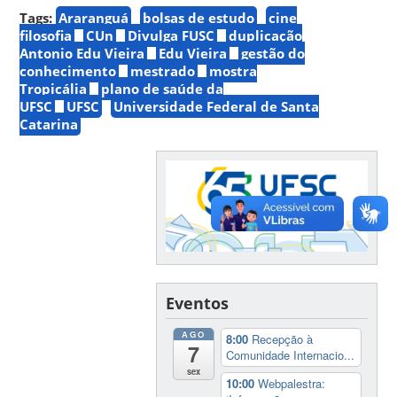
Tags:
Araranguá
bolsas de estudo
cine
filosofia
CUn
Divulga FUSC
duplicação
Antonio Edu Vieira
Edu Vieira
gestão do
conhecimento
mestrado
mostra
Tropicália
plano de saúde da
UFSC
UFSC
Universidade Federal de Santa
Catarina
Eventos
AGO
8:00
Recepção à
7
Comunidade Internacio...
sex
10:00
Webpalestra: