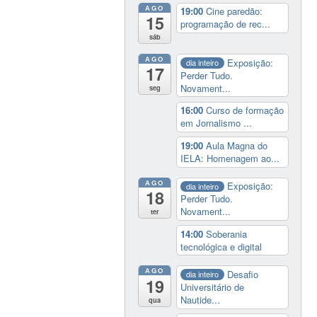
AGO
19:00
Cine paredão:
15
programação de rec...
sáb
AGO
Exposição:
dia inteiro
17
Perder Tudo.
Novament...
seg
16:00
Curso de formação
em Jornalismo ...
19:00
Aula Magna do
IELA: Homenagem ao...
AGO
Exposição:
dia inteiro
18
Perder Tudo.
Novament...
ter
14:00
Soberania
tecnológica e digital
AGO
Desafio
dia inteiro
19
Universitário de
Nautide...
qua