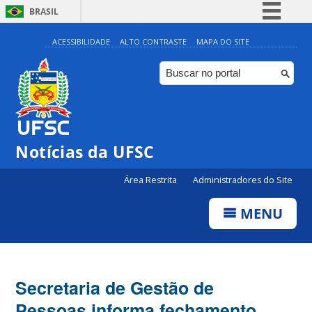
BRASIL
Simplifique!
ACESSIBILIDADE
ALTO CONTRASTE
MAPA DO SITE
Comunica BR
Participe
Acesso à informação
Legislação
Notícias da UFSC
Canais
Área Restrita
Administradores do Site
MENU
Secretaria de Gestão de
Pessoas informa fechamento