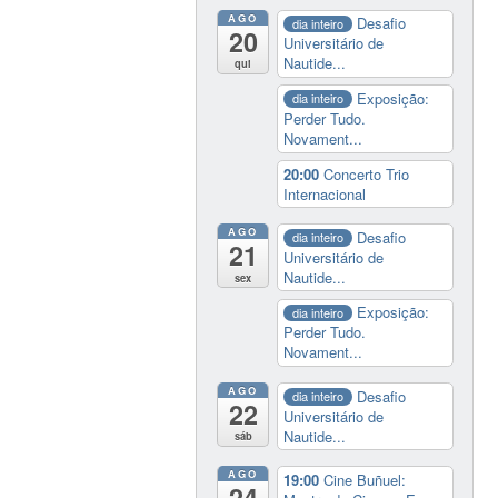
AGO
Desafio
dia inteiro
20
Universitário de
Nautide...
qui
Exposição:
dia inteiro
Perder Tudo.
Novament...
20:00
Concerto Trio
Internacional
AGO
Desafio
dia inteiro
21
Universitário de
Nautide...
sex
Exposição:
dia inteiro
Perder Tudo.
Novament...
AGO
Desafio
dia inteiro
22
Universitário de
Nautide...
sáb
AGO
19:00
Cine Buñuel:
24