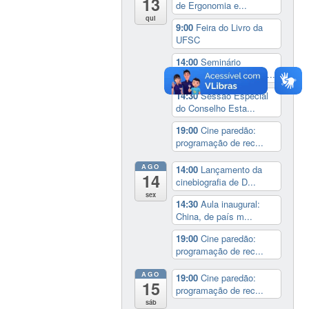
13
de Ergonomia e...
qui
9:00
Feira do Livro da
UFSC
14:00
Seminário
Internacional ‘Ninguém...
14:30
Sessão Especial
do Conselho Esta...
19:00
Cine paredão:
programação de rec...
AGO
14:00
Lançamento da
14
cinebiografia de D...
sex
14:30
Aula inaugural:
China, de país m...
19:00
Cine paredão:
programação de rec...
AGO
19:00
Cine paredão:
15
programação de rec...
sáb