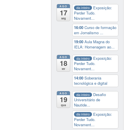
AGO
Exposição:
dia inteiro
17
Perder Tudo.
Novament...
seg
16:00
Curso de formação
em Jornalismo ...
19:00
Aula Magna do
IELA: Homenagem ao...
AGO
Exposição:
dia inteiro
18
Perder Tudo.
Novament...
ter
14:00
Soberania
tecnológica e digital
AGO
Desafio
dia inteiro
19
Universitário de
Nautide...
qua
Exposição:
dia inteiro
Perder Tudo.
Novament...