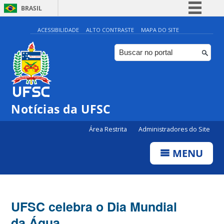
BRASIL
Simplifique!
ACESSIBILIDADE
ALTO CONTRASTE
MAPA DO SITE
Comunica BR
Participe
Acesso à informação
Legislação
Notícias da UFSC
Canais
Área Restrita
Administradores do Site
MENU
UFSC celebra o Dia Mundial
da Água