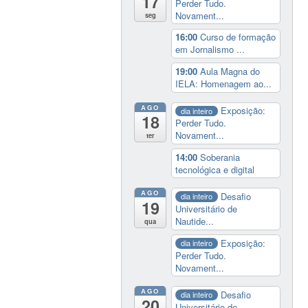
17
Perder Tudo.
Novament...
seg
16:00
Curso de formação
em Jornalismo ...
19:00
Aula Magna do
IELA: Homenagem ao...
AGO
Exposição:
dia inteiro
18
Perder Tudo.
Novament...
ter
14:00
Soberania
tecnológica e digital
AGO
Desafio
dia inteiro
19
Universitário de
Nautide...
qua
Exposição:
dia inteiro
Perder Tudo.
Novament...
AGO
Desafio
dia inteiro
20
Universitário de