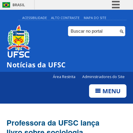
BRASIL
Simplifique!
ACESSIBILIDADE
ALTO CONTRASTE
MAPA DO SITE
Comunica BR
Participe
Acesso à informação
Legislação
Notícias da UFSC
Canais
Área Restrita
Administradores do Site
MENU
Professora da UFSC lança
livro sobre sociologia