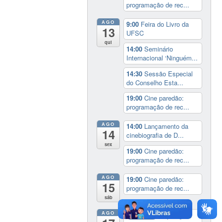
programação de rec...
AGO
9:00
Feira do Livro da
13
UFSC
qui
14:00
Seminário
Internacional ‘Ninguém...
14:30
Sessão Especial
do Conselho Esta...
19:00
Cine paredão:
programação de rec...
AGO
14:00
Lançamento da
14
cinebiografia de D...
sex
19:00
Cine paredão:
programação de rec...
AGO
19:00
Cine paredão:
15
programação de rec...
sáb
AGO
Exposição:
dia inteiro