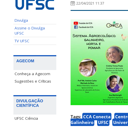
22/04/2021 11:37
Divulga
Assine o Divulga
UFSC
TV UFSC
AGECOM
Conheça a Agecom
Sugestões e Críticas
DIVULGAÇÃO
CIENTÍFICA
Tags:
CCA Conecta
Centr
UFSC Ciência
Galinheiro
UFSC
Univer