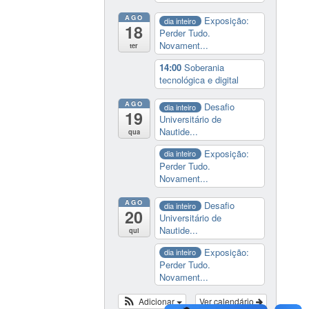
AGO
Exposição:
dia inteiro
18
Perder Tudo.
Novament...
ter
14:00
Soberania
tecnológica e digital
AGO
Desafio
dia inteiro
19
Universitário de
Nautide...
qua
Exposição:
dia inteiro
Perder Tudo.
Novament...
AGO
Desafio
dia inteiro
20
Universitário de
Nautide...
qui
Exposição:
dia inteiro
Perder Tudo.
Novament...
Adicionar
Ver calendário