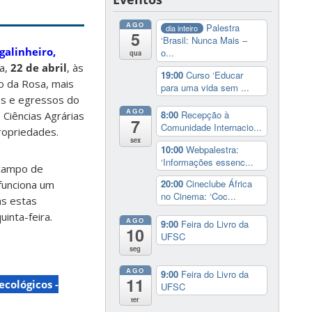
AGO
Palestra
dia inteiro
5
‘Brasil: Nunca Mais –
galinheiro,
o...
qua
ra,
22 de abril
, às
19:00
Curso ‘Educar
o da Rosa, mais
para uma vida sem ...
es e egressos do
AGO
8:00
Recepção à
Ciências Agrárias
7
Comunidade Internacio...
ropriedades.
sex
10:00
Webpalestra:
‘Informações essenc...
 campo de
20:00
Cineclube África
funciona um
no Cinema: ‘Coc...
s estas
inta-feira.
AGO
9:00
Feira do Livro da
10
UFSC
seg
AGO
9:00
Feira do Livro da
11
cológicos -
UFSC
ter