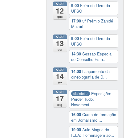
AGO
9:00
Feira do Livro da
12
UFSC
qua
17:00
3º Prêmio Zahidé
Muzart
AGO
9:00
Feira do Livro da
13
UFSC
qui
14:30
Sessão Especial
do Conselho Esta...
AGO
14:00
Lançamento da
14
cinebiografia de D...
sex
AGO
Exposição:
dia inteiro
17
Perder Tudo.
Novament...
seg
16:00
Curso de formação
em Jornalismo ...
19:00
Aula Magna do
IELA: Homenagem ao...