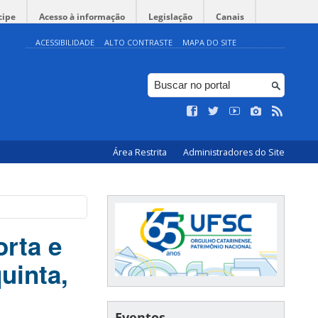
cipe
Acesso à informação
Legislação
Canais
ACESSIBILIDADE
ALTO CONTRASTE
MAPA DO SITE
Área Restrita
Administradores do Site
orta e
uinta,
Eventos