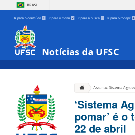
BRASIL
Ir para o conteúdo
1
Ir para o menu
2
Ir para a busca
3
Ir para o rodapé
4
Notícias da UFSC
Assunto: Sistema Agroec
‘Sistema Agr
pomar’ é o 
22 de abril