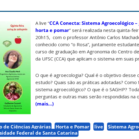
A live “
CCA Conecta: Sistema Agroecológico – 
horta e pomar
” será realizada nesta quinta-fei
20h15, com o professor Antônio Carlos Machad
conhecido como “o Rosa”, juntamente estudant
curso de graduação em Agronomia do Centro de 
da UFSC (CCA) que aplicam o sistema em suas p
O que é agroecologia? Qual é o objetivo desse
estudo? Quais são as práticas adotadas? Como 
sistema agroecológico? O que é o SAGHP? Toda
perguntas e outras mais serão respondidas na qu
(mais…)
o de Ciências Agrárias
Horta e Pomar
live
Sistema Agroe
sidade Federal de Santa Catarina