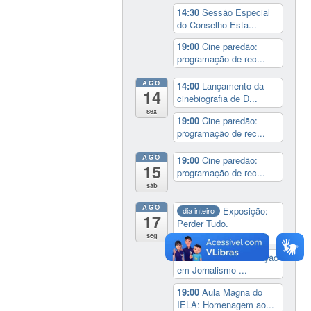
14:30
Sessão Especial
do Conselho Esta...
19:00
Cine paredão:
programação de rec...
AGO
14:00
Lançamento da
14
cinebiografia de D...
sex
19:00
Cine paredão:
programação de rec...
AGO
19:00
Cine paredão:
15
programação de rec...
sáb
AGO
Exposição:
dia inteiro
17
Perder Tudo.
Novament...
seg
16:00
Curso de formação
em Jornalismo ...
19:00
Aula Magna do
IELA: Homenagem ao...