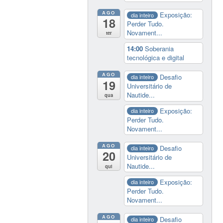
AGO
Exposição:
dia inteiro
18
Perder Tudo.
Novament...
ter
14:00
Soberania
tecnológica e digital
AGO
Desafio
dia inteiro
19
Universitário de
Nautide...
qua
Exposição:
dia inteiro
Perder Tudo.
Novament...
AGO
Desafio
dia inteiro
20
Universitário de
Nautide...
qui
Exposição:
dia inteiro
Perder Tudo.
Novament...
AGO
Desafio
dia inteiro