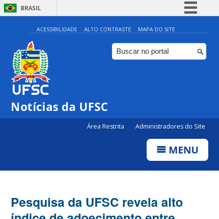
BRASIL
Simplifique!
ACESSIBILIDADE
ALTO CONTRASTE
MAPA DO SITE
Comunica BR
Participe
Acesso à informação
Legislação
Notícias da UFSC
Canais
Área Restrita
Administradores do Site
MENU
Pesquisa da UFSC revela alto
índice de adoecimento entre