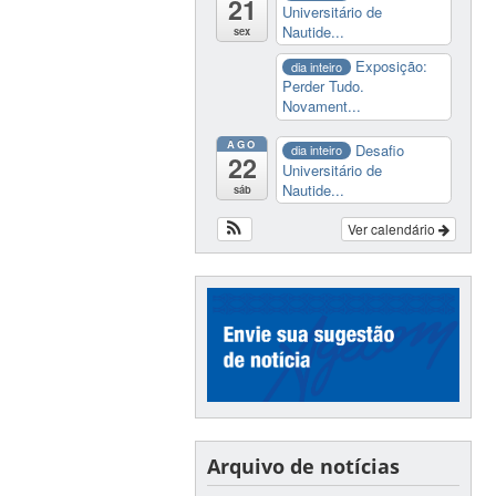
21
Universitário de
Nautide...
sex
Exposição:
dia inteiro
Perder Tudo.
Novament...
AGO
Desafio
dia inteiro
22
Universitário de
Nautide...
sáb
Ver calendário
Arquivo de notícias