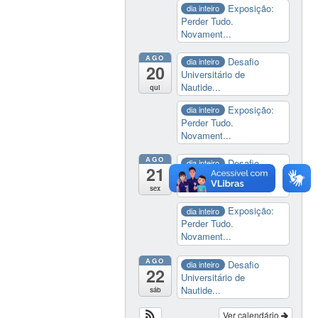
Exposição:
dia inteiro
Perder Tudo.
Novament...
AGO
Desafio
dia inteiro
20
Universitário de
Nautide...
qui
Exposição:
dia inteiro
Perder Tudo.
Novament...
AGO
Desafio
dia inteiro
21
Universitário de
Nautide...
sex
Exposição:
dia inteiro
Perder Tudo.
Novament...
AGO
Desafio
dia inteiro
22
Universitário de
Nautide...
sáb
Ver calendário