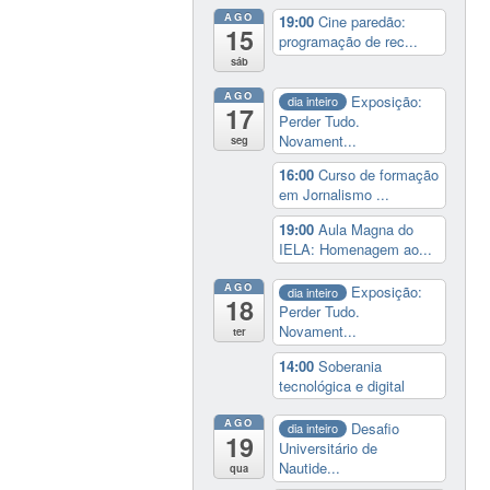
AGO
19:00
Cine paredão:
15
programação de rec...
sáb
AGO
Exposição:
dia inteiro
17
Perder Tudo.
Novament...
seg
16:00
Curso de formação
em Jornalismo ...
19:00
Aula Magna do
IELA: Homenagem ao...
AGO
Exposição:
dia inteiro
18
Perder Tudo.
Novament...
ter
14:00
Soberania
tecnológica e digital
AGO
Desafio
dia inteiro
19
Universitário de
Nautide...
qua