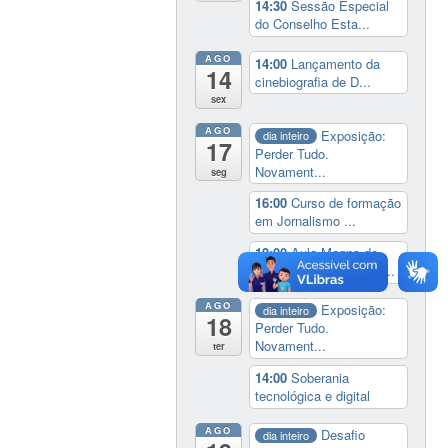
14:30
Sessão Especial
do Conselho Esta...
AGO
14:00
Lançamento da
14
cinebiografia de D...
sex
AGO
Exposição:
dia inteiro
17
Perder Tudo.
Novament...
seg
16:00
Curso de formação
em Jornalismo ...
19:00
Aula Magna do
IELA: Homenagem ao...
AGO
Exposição:
dia inteiro
18
Perder Tudo.
Novament...
ter
14:00
Soberania
tecnológica e digital
AGO
Desafio
dia inteiro