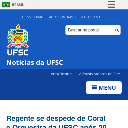
BRASIL
Simplifique!
ACESSIBILIDADE
ALTO CONTRASTE
MAPA DO SITE
Comunica BR
Participe
Acesso à informação
Legislação
Notícias da UFSC
Canais
Área Restrita
Administradores do Site
MENU
Regente se despede de Coral
e Orquestra da UFSC após 20