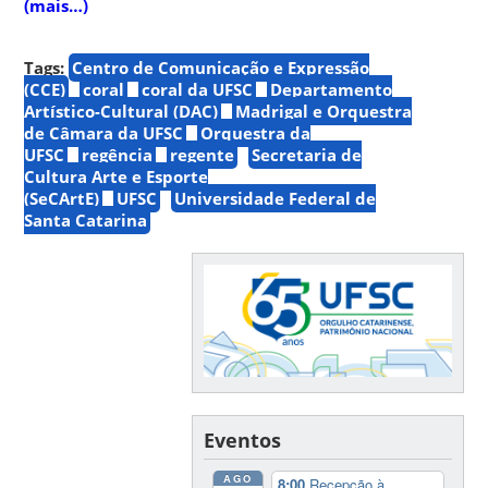
(mais…)
Tags:
Centro de Comunicação e Expressão
(CCE)
coral
coral da UFSC
Departamento
Artístico-Cultural (DAC)
Madrigal e Orquestra
de Câmara da UFSC
Orquestra da
UFSC
regência
regente
Secretaria de
Cultura Arte e Esporte
(SeCArtE)
UFSC
Universidade Federal de
Santa Catarina
Eventos
AGO
8:00
Recepção à