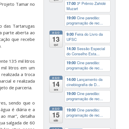
17:00
3º Prêmio Zahidé
 Projeto Tamar no
Muzart
19:00
Cine paredão:
programação de rec...
to das Tartarugas
a parte aberta ao
AGO
9:00
Feira do Livro da
13
itação que recebe
UFSC
qui
a.
14:30
Sessão Especial
do Conselho Esta...
te 135 mil litros
19:00
Cine paredão:
 mil litros em um
programação de rec...
realizada a troca
AGO
14:00
Lançamento da
rcial e realizada
14
cinebiografia de D...
eto de parceria.
sex
19:00
Cine paredão:
programação de rec...
ores, sendo que o
AGO
água é diária e a
19:00
Cine paredão:
15
programação de rec...
 ao mar”, detalha
sáb
gua salgada de 60