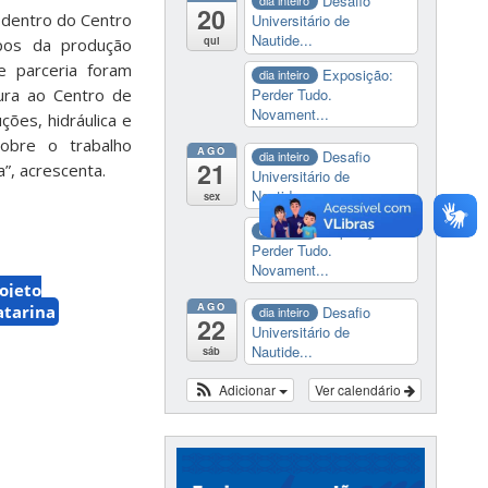
Desafio
dia inteiro
20
 dentro do Centro
Universitário de
Nautide...
qui
mpos da produção
de parceria foram
Exposição:
dia inteiro
Perder Tudo.
tura ao Centro de
Novament...
ões, hidráulica e
sobre o trabalho
AGO
Desafio
dia inteiro
21
”, acrescenta.
Universitário de
Nautide...
sex
Exposição:
dia inteiro
Perder Tudo.
Novament...
ojeto
AGO
atarina
Desafio
dia inteiro
22
Universitário de
Nautide...
sáb
Adicionar
Ver calendário