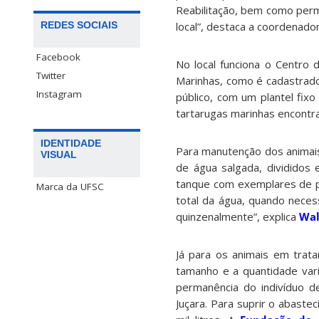
Reabilitação, bem como perm
REDES SOCIAIS
local”, destaca a coordenado
Facebook
No local funciona o Centro 
Twitter
Marinhas, como é cadastrado
Instagram
público, com um plantel fixo
tartarugas marinhas encontra
IDENTIDADE
Para manutenção dos animais
VISUAL
de água salgada, divididos
tanque com exemplares de pe
Marca da UFSC
total da água, quando neces
quinzenalmente”, explica
Wal
Já para os animais em trat
tamanho e a quantidade var
permanência do indivíduo d
Juçara. Para suprir o abast