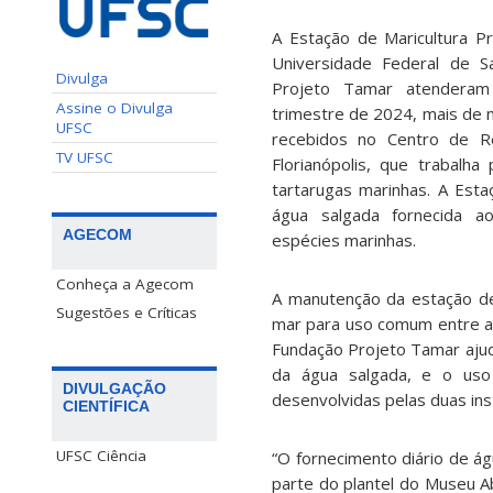
A Estação de Maricultura P
Universidade Federal de S
Divulga
Projeto Tamar atenderam
Assine o Divulga
trimestre de 2024, mais de m
UFSC
recebidos no Centro de Re
TV UFSC
Florianópolis, que trabalh
tartarugas marinhas. A Esta
água salgada fornecida a
AGECOM
espécies marinhas.
Conheça a Agecom
A manutenção da estação d
Sugestões e Críticas
mar para uso comum entre a 
Fundação Projeto Tamar aju
da água salgada, e o uso
DIVULGAÇÃO
desenvolvidas pelas duas inst
CIENTÍFICA
UFSC Ciência
“O fornecimento diário de á
parte do plantel do Museu A