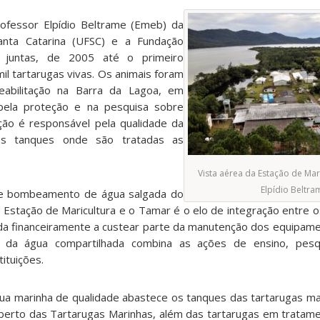
rofessor Elpídio Beltrame (Emeb) da
anta Catarina (UFSC) e a Fundação
 juntas, de 2005 até o primeiro
il tartarugas vivas. Os animais foram
abilitação na Barra da Lagoa, em
a pela proteção e na pesquisa sobre
ção é responsável pela qualidade da
os tanques onde são tratadas as
Vista aérea da Estação de Mar
Elpídio Beltra
e bombeamento de água salgada do
Estação de Maricultura e o Tamar é o elo de integração entre os
da financeiramente a custear parte da manutenção dos equipam
 da água compartilhada combina as ações de ensino, pesq
ituições.
gua marinha de qualidade abastece os tanques das tartarugas m
berto das Tartarugas Marinhas, além das tartarugas em tratam