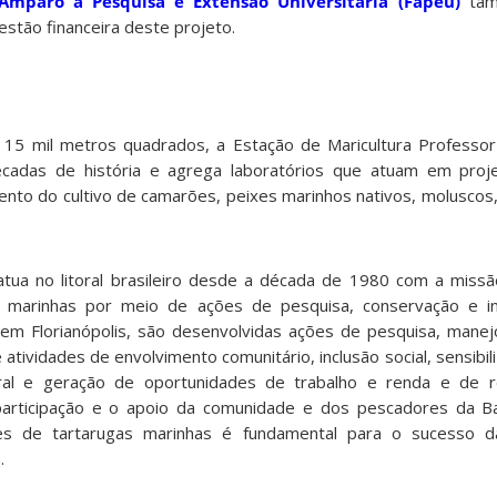
mparo à Pesquisa e Extensão Universitária (Fapeu)
tam
stão financeira deste projeto.
15 mil metros quadrados, a Estação de Maricultura Professor
cadas de história e agrega laboratórios que atuam em proj
ento do cultivo de camarões, peixes marinhos nativos, moluscos,
tua no litoral brasileiro desde a década de 1980 com a miss
 marinhas por meio de ações de pesquisa, conservação e inc
 em Florianópolis, são desenvolvidas ações de pesquisa, mane
 atividades de envolvimento comunitário, inclusão social, sensibi
tural e geração de oportunidades de trabalho e renda e de r
A participação e o apoio da comunidade e dos pescadores da 
s de tartarugas marinhas é fundamental para o sucesso d
.