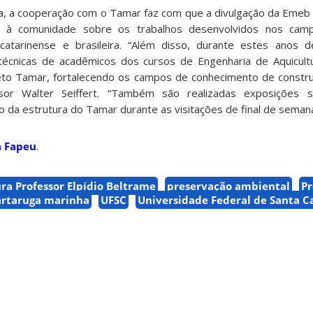
ra, a cooperação com o Tamar faz com que a divulgação da Emeb
ade à comunidade sobre os trabalhos desenvolvidos nos ca
 catarinense e brasileira. “Além disso, durante estes anos 
s técnicas de acadêmicos dos cursos de Engenharia de Aquicul
eto Tamar, fortalecendo os campos de conhecimento de construç
essor Walter Seiffert. “Também são realizadas exposições 
da estrutura do Tamar durante as visitações de final de semana
a Fapeu
.
ra Professor Elpídio Beltrame
preservação ambiental
Pr
artaruga marinha
UFSC
Universidade Federal de Santa C