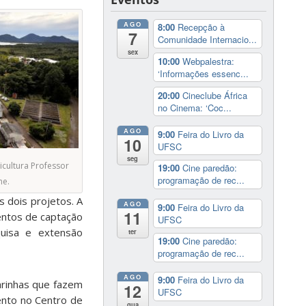
AGO
8:00
Recepção à
7
Comunidade Internacio...
sex
10:00
Webpalestra:
‘Informações essenc...
20:00
Cineclube África
no Cinema: ‘Coc...
AGO
9:00
Feira do Livro da
10
UFSC
seg
icultura Professor
19:00
Cine paredão:
programação de rec...
me.
 dois projetos. A
AGO
9:00
Feira do Livro da
11
entos de captação
UFSC
uisa e extensão
ter
19:00
Cine paredão:
programação de rec...
AGO
9:00
Feira do Livro da
arinhas que fazem
12
UFSC
ento no Centro de
qua