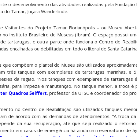
ite o desenvolvimento das atividades realizadas pela Fundação
ra do Tamar, Juçara Wanderlinde.
de Visitantes do Projeto Tamar Florianópolis – ou Museu Aber
 no Instituto Brasileiro de Museus (Ibram). O espaço possui um
 de tartarugas, e outra parte onde funciona o Centr
o de Reabil
das encalhadas ou debilitadas em todo o litoral de Santa Catarin
 que compõem o plantel do Museu são utilizados aproximadamen
 em três tanques com exemplares de tartarugas marinhas, e 5
ixes da região. “Nos tanques com exemplares de tartarugas é 
sária, para limpeza e manutenção. No tanque menor, a troca é pa
ter Quadros Seiffert
, professor da UFSC e coordenador do proj
amento no Centro de Reabilitação são utilizados tanques men
iam de acordo com as demandas de atendimentos. “A troca da 
epende da sua recuperação, até que seja realizado o retorno
ecimento em casos de emergência há ainda um reservatório de á