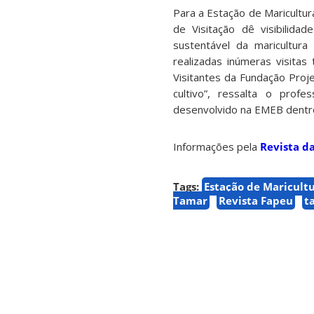
Para a Estação de Maricultu
de Visitação dê visibilid
sustentável da maricultura
realizadas inúmeras visita
Visitantes da Fundação Proj
cultivo”, ressalta o prof
desenvolvido na EMEB dentro 
Informações pela
Revista d
Tags:
Estação de Maricultu
Tamar
Revista Fapeu
t