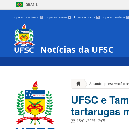
BRASIL
Ir para o conteúdo
1
Ir para o menu
2
Ir para a busca
3
Ir para o rodapé
4
Notícias da UFSC
Assunto: preservação a
UFSC e Tam
tartarugas 
15/01/2025 12:05