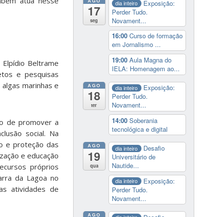
bém atua nesse
AGO
Exposição:
dia inteiro
17
Perder Tudo.
Novament...
seg
16:00
Curso de formação
em Jornalismo ...
19:00
Aula Magna do
 Elpídio Beltrame
IELA: Homenagem ao...
etos e pesquisas
 algas marinhas e
AGO
Exposição:
dia inteiro
18
Perder Tudo.
Novament...
ter
14:00
Soberania
ão de promover a
tecnológica e digital
lusão social. Na
jo e proteção das
AGO
Desafio
dia inteiro
19
lização e educação
Universitário de
Nautide...
ecursos próprios
qua
Barra da Lagoa no
Exposição:
dia inteiro
as atividades de
Perder Tudo.
Novament...
AGO