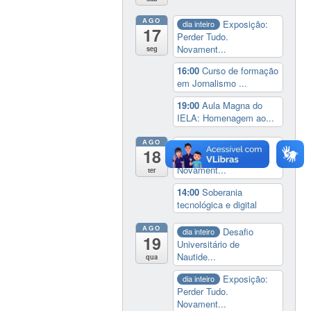
AGO
Exposição:
dia inteiro
17
Perder Tudo.
Novament...
seg
16:00
Curso de formação
em Jornalismo ...
19:00
Aula Magna do
IELA: Homenagem ao...
AGO
Exposição:
dia inteiro
18
Perder Tudo.
Novament...
ter
14:00
Soberania
tecnológica e digital
AGO
Desafio
dia inteiro
19
Universitário de
Nautide...
qua
Exposição:
dia inteiro
Perder Tudo.
Novament...