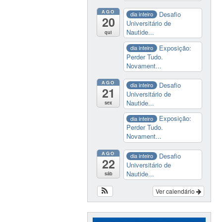
AGO
Desafio
dia inteiro
20
Universitário de
Nautide...
qui
Exposição:
dia inteiro
Perder Tudo.
Novament...
AGO
Desafio
dia inteiro
21
Universitário de
Nautide...
sex
Exposição:
dia inteiro
Perder Tudo.
Novament...
AGO
Desafio
dia inteiro
22
Universitário de
Nautide...
sáb
Ver calendário