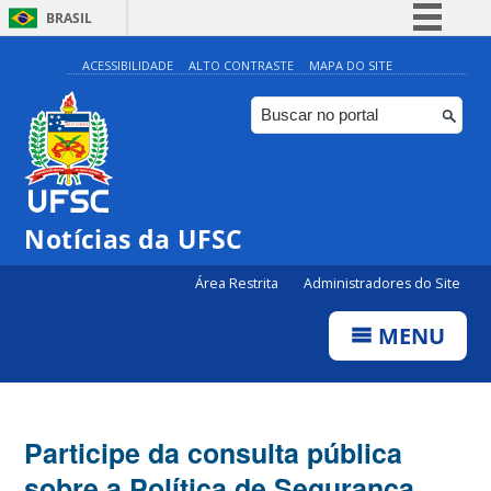
BRASIL
Simplifique!
ACESSIBILIDADE
ALTO CONTRASTE
MAPA DO SITE
Comunica BR
Participe
Acesso à informação
Legislação
Notícias da UFSC
Canais
Área Restrita
Administradores do Site
MENU
Participe da consulta pública
sobre a Política de Segurança