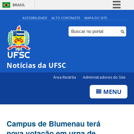
BRASIL
Simplifique!
ACESSIBILIDADE
ALTO CONTRASTE
MAPA DO SITE
Comunica BR
Participe
Acesso à informação
Legislação
Notícias da UFSC
Canais
Área Restrita
Administradores do Site
MENU
Campus de Blumenau terá
nova votação em urna de