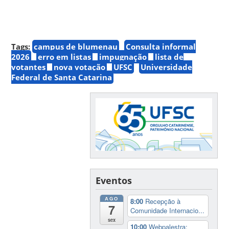
Tags:
campus de blumenau
Consulta informal
2026
erro em listas
impugnação
lista de
votantes
nova votação
UFSC
Universidade
Federal de Santa Catarina
Eventos
AGO
8:00
Recepção à
7
Comunidade Internacio...
sex
10:00
Webpalestra: