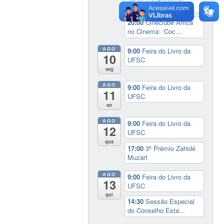
‘Informações essenc...
20:00
Cineclube África
no Cinema: ‘Coc...
AGO
9:00
Feira do Livro da
10
UFSC
seg
AGO
9:00
Feira do Livro da
11
UFSC
ter
AGO
9:00
Feira do Livro da
12
UFSC
qua
17:00
3º Prêmio Zahidé
Muzart
AGO
9:00
Feira do Livro da
13
UFSC
qui
14:30
Sessão Especial
do Conselho Esta...