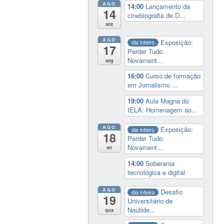
AGO
14:00
Lançamento da
14
cinebiografia de D...
sex
AGO
Exposição:
dia inteiro
17
Perder Tudo.
Novament...
seg
16:00
Curso de formação
em Jornalismo ...
19:00
Aula Magna do
IELA: Homenagem ao...
AGO
Exposição:
dia inteiro
18
Perder Tudo.
Novament...
ter
14:00
Soberania
tecnológica e digital
AGO
Desafio
dia inteiro
19
Universitário de
Nautide...
qua