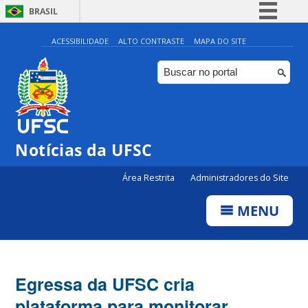
BRASIL
Simplifique!
ACESSIBILIDADE
ALTO CONTRASTE
MAPA DO SITE
Comunica BR
Participe
Acesso à informação
Legislação
Notícias da UFSC
Canais
Área Restrita
Administradores do Site
MENU
Egressa da UFSC cria
plataforma para monitorar