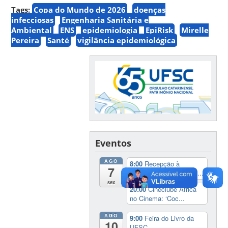
Tags:
Copa do Mundo de 2026
doenças
infecciosas
Engenharia Sanitária e
Ambiental
ENS
epidemiologia
EpiRisk
Mirelle
Pereira
Santé
vigilância epidemiológica
Eventos
AGO
8:00
Recepção à
7
Comunidade Internacio...
sex
20:00
Cineclube África
no Cinema: ‘Coc...
AGO
9:00
Feira do Livro da
10
UFSC