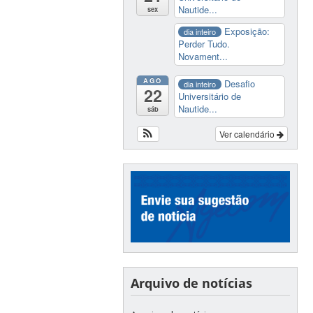
Nautide...
sex
Exposição:
dia inteiro
Perder Tudo.
Novament...
AGO
Desafio
dia inteiro
22
Universitário de
Nautide...
sáb
Ver calendário
Arquivo de notícias