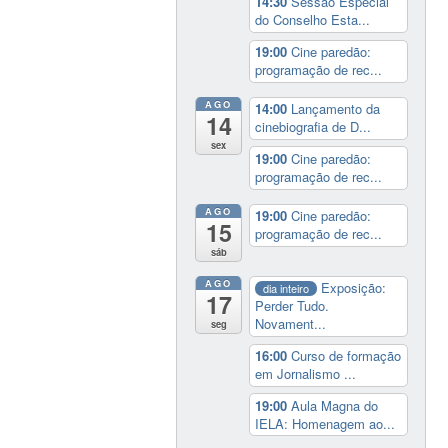
14:30
Sessão Especial
do Conselho Esta...
19:00
Cine paredão:
programação de rec...
AGO
14:00
Lançamento da
14
cinebiografia de D...
sex
19:00
Cine paredão:
programação de rec...
AGO
19:00
Cine paredão:
15
programação de rec...
sáb
AGO
Exposição:
dia inteiro
17
Perder Tudo.
Novament...
seg
16:00
Curso de formação
em Jornalismo ...
19:00
Aula Magna do
IELA: Homenagem ao...