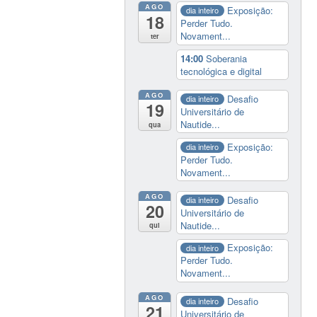
AGO
Exposição:
dia inteiro
18
Perder Tudo.
Novament...
ter
14:00
Soberania
tecnológica e digital
AGO
Desafio
dia inteiro
19
Universitário de
Nautide...
qua
Exposição:
dia inteiro
Perder Tudo.
Novament...
AGO
Desafio
dia inteiro
20
Universitário de
Nautide...
qui
Exposição:
dia inteiro
Perder Tudo.
Novament...
AGO
Desafio
dia inteiro
21
Universitário de