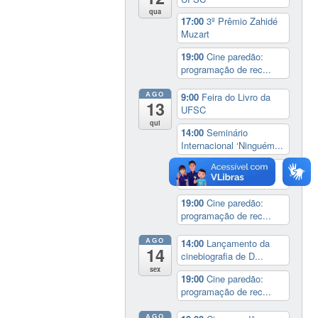
qua
17:00
3º Prêmio Zahidé
Muzart
19:00
Cine paredão:
programação de rec...
AGO
9:00
Feira do Livro da
13
UFSC
qui
14:00
Seminário
Internacional ‘Ninguém...
14:30
Sessão Especial
do Conselho Esta...
19:00
Cine paredão:
programação de rec...
AGO
14:00
Lançamento da
14
cinebiografia de D...
sex
19:00
Cine paredão:
programação de rec...
AGO