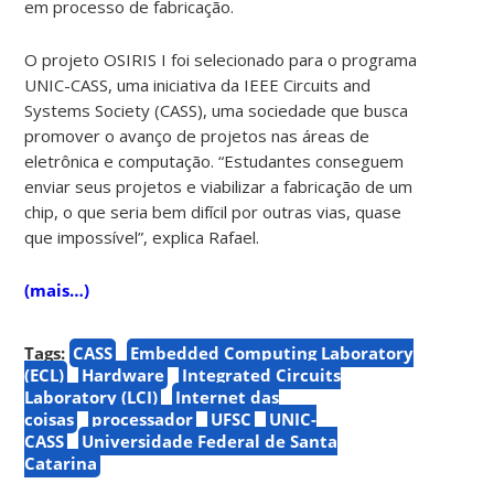
em processo de fabricação.
O projeto OSIRIS I foi selecionado para o programa
UNIC-CASS, uma iniciativa da IEEE Circuits and
Systems Society (CASS), uma sociedade que busca
promover o avanço de projetos nas áreas de
eletrônica e computação. “Estudantes conseguem
enviar seus projetos e viabilizar a fabricação de um
chip, o que seria bem difícil por outras vias, quase
que impossível”, explica Rafael.
(mais…)
Tags:
CASS
Embedded Computing Laboratory
(ECL)
Hardware
Integrated Circuits
Laboratory (LCI)
Internet das
coisas
processador
UFSC
UNIC-
CASS
Universidade Federal de Santa
Catarina