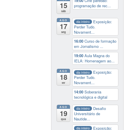
19:00
Cine paredão:
15
programação de rec...
sáb
AGO
Exposição:
dia inteiro
17
Perder Tudo.
Novament...
seg
16:00
Curso de formação
em Jornalismo ...
19:00
Aula Magna do
IELA: Homenagem ao...
AGO
Exposição:
dia inteiro
18
Perder Tudo.
Novament...
ter
14:00
Soberania
tecnológica e digital
AGO
Desafio
dia inteiro
19
Universitário de
Nautide...
qua
Exposição:
dia inteiro