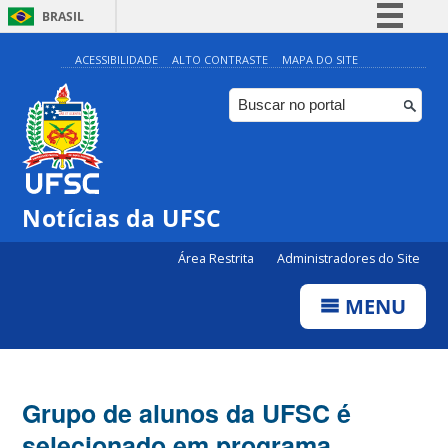
BRASIL
Simplifique!
ACESSIBILIDADE
ALTO CONTRASTE
MAPA DO SITE
Comunica BR
Participe
Acesso à informação
Legislação
Notícias da UFSC
Canais
Área Restrita
Administradores do Site
MENU
Grupo de alunos da UFSC é
selecionado em programa