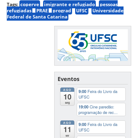
Tags:
coperve
imigrante e refugiado
pessoas
refugiadas
PRAE
prograd
UFSC
Universidade
Federal de Santa Catarina
Eventos
AGO
9:00
Feira do Livro da
10
UFSC
seg
19:00
Cine paredão:
programação de rec...
AGO
9:00
Feira do Livro da
11
UFSC
ter