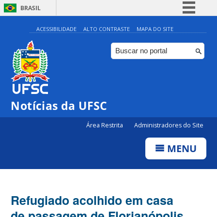
BRASIL
Simplifique!
ACESSIBILIDADE
ALTO CONTRASTE
MAPA DO SITE
Comunica BR
Participe
Acesso à informação
Legislação
Notícias da UFSC
Canais
Área Restrita
Administradores do Site
MENU
Refugiado acolhido em casa
de passagem de Florianópolis