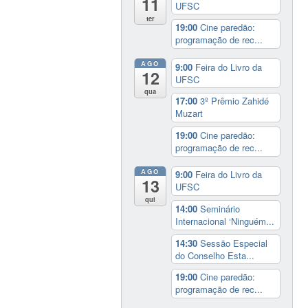
11
UFSC
ter
19:00
Cine paredão:
programação de rec...
AGO
9:00
Feira do Livro da
12
UFSC
qua
17:00
3º Prêmio Zahidé
Muzart
19:00
Cine paredão:
programação de rec...
AGO
9:00
Feira do Livro da
13
UFSC
qui
14:00
Seminário
Internacional ‘Ninguém...
14:30
Sessão Especial
do Conselho Esta...
19:00
Cine paredão:
programação de rec...