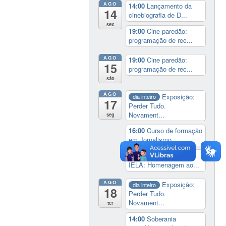
AGO
14:00
Lançamento da
14
cinebiografia de D...
sex
19:00
Cine paredão:
programação de rec...
AGO
19:00
Cine paredão:
15
programação de rec...
sáb
AGO
Exposição:
dia inteiro
17
Perder Tudo.
Novament...
seg
16:00
Curso de formação
em Jornalismo ...
19:00
Aula Magna do
IELA: Homenagem ao...
AGO
Exposição:
dia inteiro
18
Perder Tudo.
Novament...
ter
14:00
Soberania