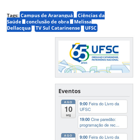
Tags:
Campus de Araranguá
Ciências da
Saúde
conclusão de obra
Melissa
Dellacqua
TV Sul Catarinense
UFSC
Eventos
AGO
9:00
Feira do Livro da
10
UFSC
seg
19:00
Cine paredão:
programação de rec...
AGO
9:00
Feira do Livro da