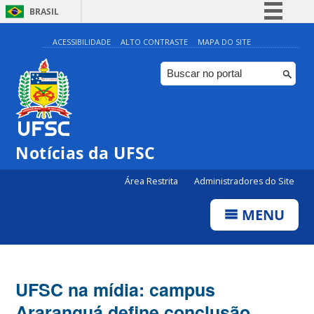
BRASIL
Simplifique!
ACESSIBILIDADE
ALTO CONTRASTE
MAPA DO SITE
Comunica BR
Participe
Acesso à informação
Legislação
Notícias da UFSC
Canais
Área Restrita
Administradores do Site
MENU
UFSC na mídia: campus
Araranguá define conclusão