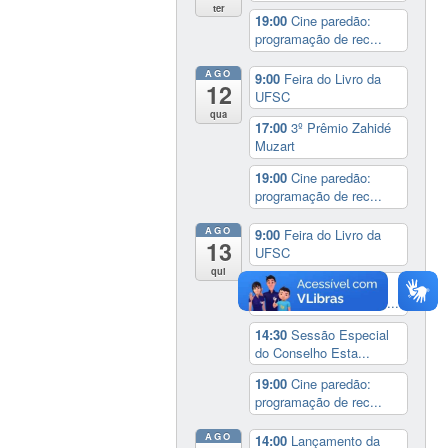
ter
19:00
Cine paredão:
programação de rec...
AGO
9:00
Feira do Livro da
12
UFSC
qua
17:00
3º Prêmio Zahidé
Muzart
19:00
Cine paredão:
programação de rec...
AGO
9:00
Feira do Livro da
13
UFSC
qui
14:00
Seminário
Internacional ‘Ninguém...
14:30
Sessão Especial
do Conselho Esta...
19:00
Cine paredão:
programação de rec...
AGO
14:00
Lançamento da