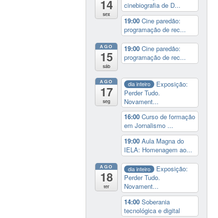
14
cinebiografia de D...
sex
19:00
Cine paredão:
programação de rec...
AGO
19:00
Cine paredão:
15
programação de rec...
sáb
AGO
Exposição:
dia inteiro
17
Perder Tudo.
Novament...
seg
16:00
Curso de formação
em Jornalismo ...
19:00
Aula Magna do
IELA: Homenagem ao...
AGO
Exposição:
dia inteiro
18
Perder Tudo.
Novament...
ter
14:00
Soberania
tecnológica e digital