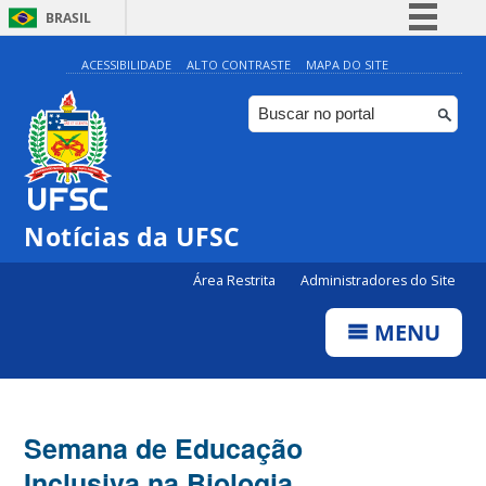
BRASIL
Simplifique!
ACESSIBILIDADE
ALTO CONTRASTE
MAPA DO SITE
Comunica BR
Participe
Acesso à informação
Legislação
Notícias da UFSC
Canais
Área Restrita
Administradores do Site
MENU
Semana de Educação
Inclusiva na Biologia