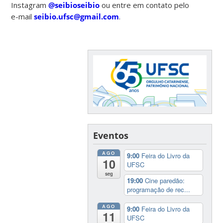
Instagram
@seibioseibio
ou entre em contato pelo
e-mail
seibio.ufsc@gmail.com
.
Eventos
AGO
9:00
Feira do Livro da
10
UFSC
seg
19:00
Cine paredão:
programação de rec...
AGO
9:00
Feira do Livro da
11
UFSC