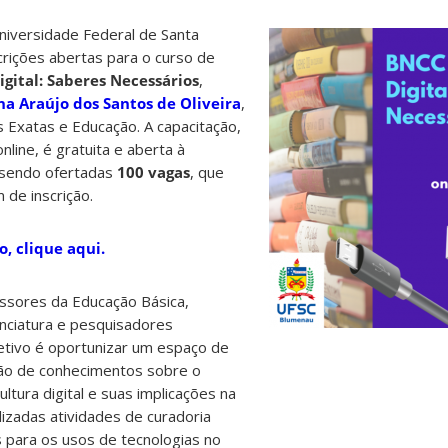
iversidade Federal de Santa
crições abertas para o curso de
gital: Saberes Necessários
,
na Araújo dos Santos de Oliveira
,
 Exatas e Educação. A capacitação,
line, é gratuita e aberta à
 sendo ofertadas
100 vagas
, que
de inscrição.
o, clique aqui.
essores da Educação Básica,
enciatura e pesquisadores
etivo é oportunizar um espaço de
ção de conhecimentos sobre o
ultura digital e suas implicações na
izadas atividades de curadoria
as para os usos de tecnologias no