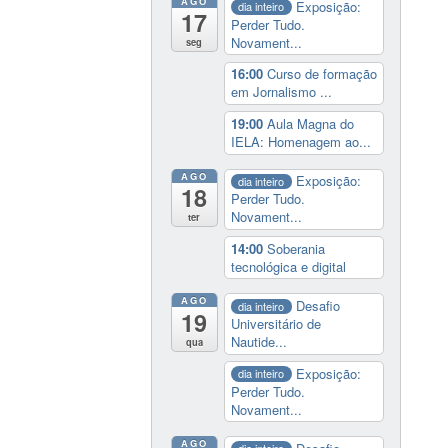
AGO
Exposição:
dia inteiro
17
Perder Tudo.
Novament...
seg
16:00
Curso de formação
em Jornalismo ...
19:00
Aula Magna do
IELA: Homenagem ao...
AGO
Exposição:
dia inteiro
18
Perder Tudo.
Novament...
ter
14:00
Soberania
tecnológica e digital
AGO
Desafio
dia inteiro
19
Universitário de
Nautide...
qua
Exposição:
dia inteiro
Perder Tudo.
Novament...
AGO