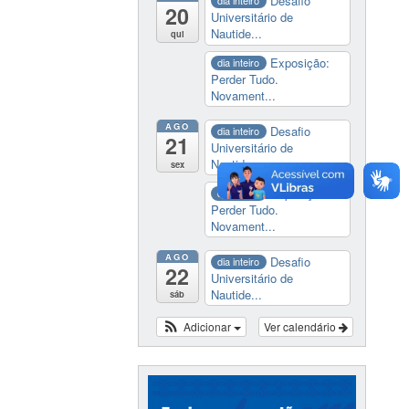
Desafio
dia inteiro
20
Universitário de
Nautide...
qui
Exposição:
dia inteiro
Perder Tudo.
Novament...
AGO
Desafio
dia inteiro
21
Universitário de
Nautide...
sex
Exposição:
dia inteiro
Perder Tudo.
Novament...
AGO
Desafio
dia inteiro
22
Universitário de
Nautide...
sáb
Adicionar
Ver calendário