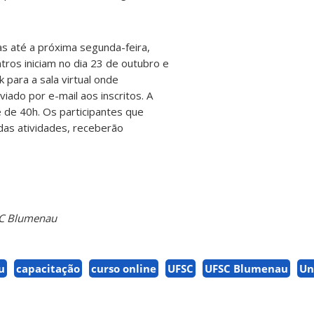
as até a próxima segunda-feira,
tros iniciam no dia 23 de outubro e
 para a sala virtual onde
iado por e-mail aos inscritos. A
é de 40h. Os participantes que
as atividades, receberão
SC Blumenau
u
capacitação
curso online
UFSC
UFSC Blumenau
Un