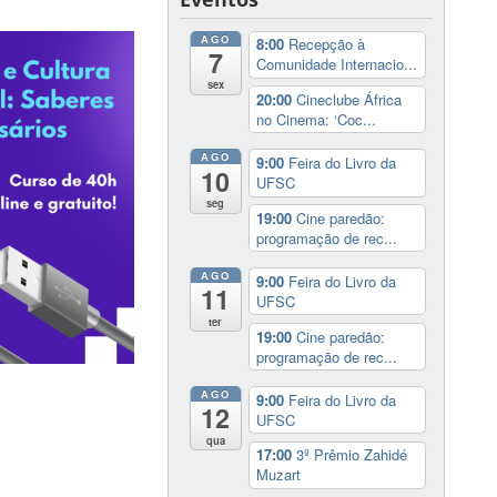
AGO
8:00
Recepção à
7
Comunidade Internacio...
sex
20:00
Cineclube África
no Cinema: ‘Coc...
AGO
9:00
Feira do Livro da
10
UFSC
seg
19:00
Cine paredão:
programação de rec...
AGO
9:00
Feira do Livro da
11
UFSC
ter
19:00
Cine paredão:
programação de rec...
AGO
9:00
Feira do Livro da
12
UFSC
qua
17:00
3º Prêmio Zahidé
Muzart