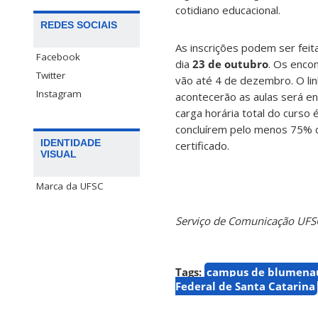
cotidiano educacional.
REDES SOCIAIS
As inscrições podem ser feit
Facebook
dia
23 de outubro
. Os encon
Twitter
vão até 4 de dezembro. O link
Instagram
acontecerão as aulas será env
carga horária total do curso 
concluírem pelo menos 75% d
IDENTIDADE
certificado.
VISUAL
Marca da UFSC
Serviço de Comunicação UF
Tags:
campus de blumena
Federal de Santa Catarina