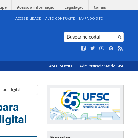
cipe
Acesso à informação
Legislação
Canais
ACESSIBILIDADE
ALTO CONTRASTE
MAPA DO SITE
Área Restrita
Administradores do Site
tura digital
para
igital
Eventos