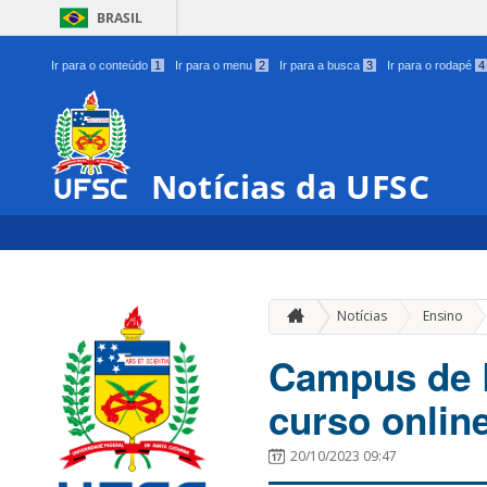
BRASIL
Ir para o conteúdo
1
Ir para o menu
2
Ir para a busca
3
Ir para o rodapé
4
Notícias da UFSC
»
Notícias
Ensino
Campus de B
curso online
20/10/2023 09:47