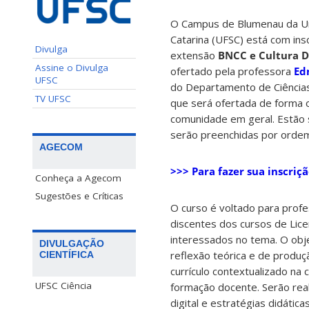
O Campus de Blumenau da Un
Catarina (UFSC) está com ins
Divulga
extensão
BNCC e Cultura Di
Assine o Divulga
ofertado pela professora
Ed
UFSC
do Departamento de Ciências
TV UFSC
que será ofertada de forma on
comunidade em geral. Estão
serão preenchidas por ordem 
AGECOM
>>> Para fazer sua inscriçã
Conheça a Agecom
Sugestões e Críticas
O curso é voltado para prof
discentes dos cursos de Lic
interessados no tema. O obj
DIVULGAÇÃO
reflexão teórica e de produ
CIENTÍFICA
currículo contextualizado na c
UFSC Ciência
formação docente. Serão real
digital e estratégias didátic