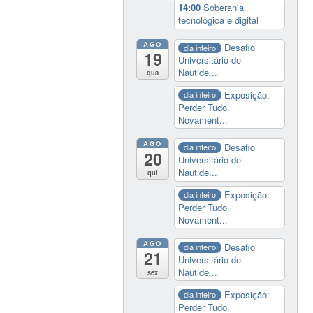
14:00
Soberania
tecnológica e digital
AGO
Desafio
dia inteiro
19
Universitário de
Nautide...
qua
Exposição:
dia inteiro
Perder Tudo.
Novament...
AGO
Desafio
dia inteiro
20
Universitário de
Nautide...
qui
Exposição:
dia inteiro
Perder Tudo.
Novament...
AGO
Desafio
dia inteiro
21
Universitário de
Nautide...
sex
Exposição:
dia inteiro
Perder Tudo.