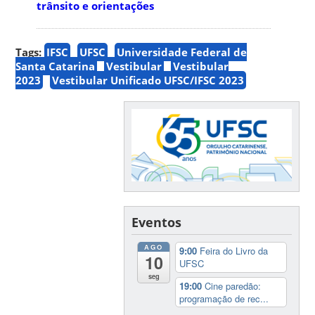
trânsito e orientações
Tags:
IFSC
UFSC
Universidade Federal de
Santa Catarina
Vestibular
Vestibular
2023
Vestibular Unificado UFSC/IFSC 2023
Eventos
AGO
9:00
Feira do Livro da
10
UFSC
seg
19:00
Cine paredão:
programação de rec...