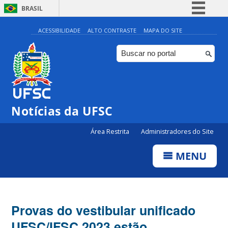
BRASIL
Simplifique!
ACESSIBILIDADE
ALTO CONTRASTE
MAPA DO SITE
Comunica BR
Participe
Acesso à informação
Legislação
Notícias da UFSC
Canais
Área Restrita
Administradores do Site
MENU
Provas do vestibular unificado
UFSC/IFSC 2023 estão