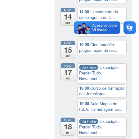
AGO
14:00
Lançamento da
14
cinebiografia de D...
sex
19:00
Cine paredão:
programação de rec...
AGO
19:00
Cine paredão:
15
programação de rec...
sáb
AGO
Exposição:
dia inteiro
17
Perder Tudo.
Novament...
seg
16:00
Curso de formação
em Jornalismo ...
19:00
Aula Magna do
IELA: Homenagem ao...
AGO
Exposição:
dia inteiro
18
Perder Tudo.
Novament...
ter