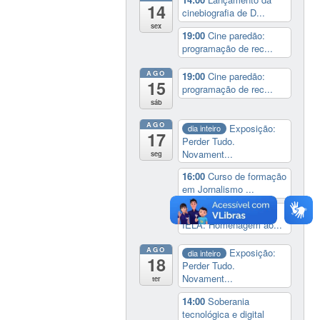
14
cinebiografia de D...
sex
19:00
Cine paredão:
programação de rec...
AGO
19:00
Cine paredão:
15
programação de rec...
sáb
AGO
Exposição:
dia inteiro
17
Perder Tudo.
Novament...
seg
16:00
Curso de formação
em Jornalismo ...
19:00
Aula Magna do
IELA: Homenagem ao...
AGO
Exposição:
dia inteiro
18
Perder Tudo.
Novament...
ter
14:00
Soberania
tecnológica e digital