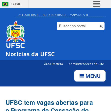
BRASIL
Simplifique!
ACESSIBILIDADE
ALTO CONTRASTE
MAPA DO SITE
Comunica BR
Participe
Acesso à informação
Legislação
Notícias da UFSC
Canais
Área Restrita
Administradores do Site
MENU
UFSC tem vagas abertas para
o Programa de Cessação do