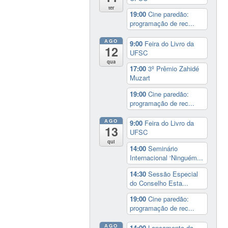
ter
19:00
Cine paredão:
programação de rec...
AGO
9:00
Feira do Livro da
12
UFSC
qua
17:00
3º Prêmio Zahidé
Muzart
19:00
Cine paredão:
programação de rec...
AGO
9:00
Feira do Livro da
13
UFSC
qui
14:00
Seminário
Internacional ‘Ninguém...
14:30
Sessão Especial
do Conselho Esta...
19:00
Cine paredão:
programação de rec...
AGO
14:00
Lançamento da