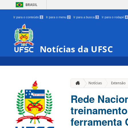
BRASIL
Ir para o conteúdo
1
Ir para o menu
2
Ir para a busca
3
Ir para o rodapé
4
Notícias da UFSC
Notícias
Extensão
Rede Nacion
treinamento
ferramenta