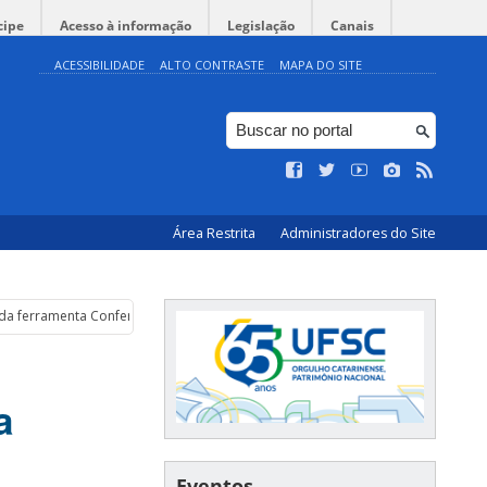
cipe
Acesso à informação
Legislação
Canais
ACESSIBILIDADE
ALTO CONTRASTE
MAPA DO SITE
Área Restrita
Administradores do Site
o da ferramenta ConferênciaWeb
a
Eventos