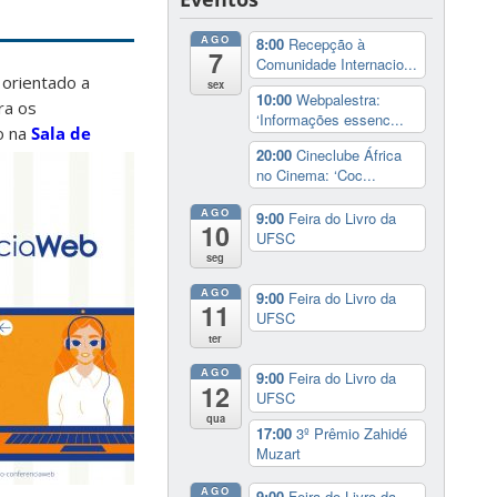
AGO
8:00
Recepção à
7
Comunidade Internacio...
 orientado a
sex
10:00
Webpalestra:
ra os
‘Informações essenc...
do na
Sala de
20:00
Cineclube África
no Cinema: ‘Coc...
AGO
9:00
Feira do Livro da
10
UFSC
seg
AGO
9:00
Feira do Livro da
11
UFSC
ter
AGO
9:00
Feira do Livro da
12
UFSC
qua
17:00
3º Prêmio Zahidé
Muzart
AGO
9:00
Feira do Livro da