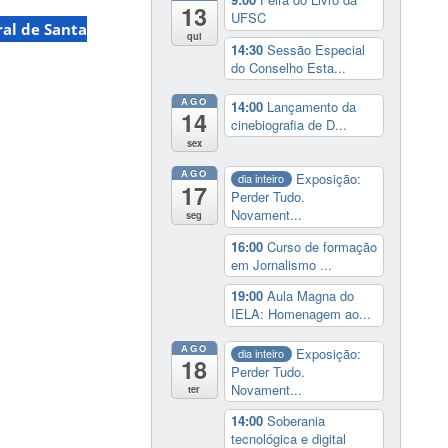
13
UFSC
al de Santa
qui
14:30
Sessão Especial
do Conselho Esta...
AGO
14:00
Lançamento da
14
cinebiografia de D...
sex
AGO
Exposição:
dia inteiro
17
Perder Tudo.
Novament...
seg
16:00
Curso de formação
em Jornalismo ...
19:00
Aula Magna do
IELA: Homenagem ao...
AGO
Exposição:
dia inteiro
18
Perder Tudo.
Novament...
ter
14:00
Soberania
tecnológica e digital