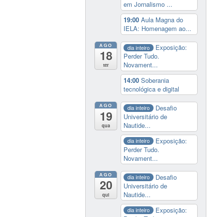
em Jornalismo ...
19:00
Aula Magna do
IELA: Homenagem ao...
AGO
Exposição:
dia inteiro
18
Perder Tudo.
Novament...
ter
14:00
Soberania
tecnológica e digital
AGO
Desafio
dia inteiro
19
Universitário de
Nautide...
qua
Exposição:
dia inteiro
Perder Tudo.
Novament...
AGO
Desafio
dia inteiro
20
Universitário de
Nautide...
qui
Exposição:
dia inteiro