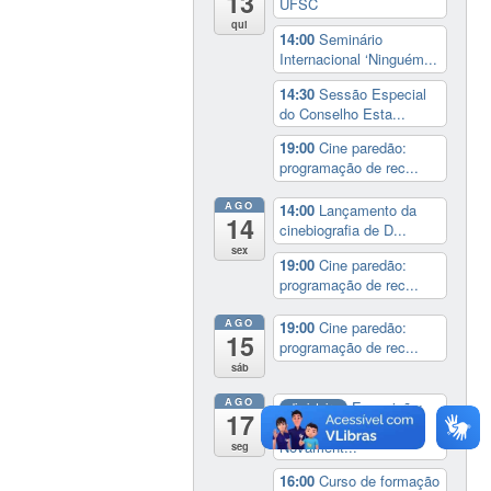
13
UFSC
qui
14:00
Seminário
Internacional ‘Ninguém...
14:30
Sessão Especial
do Conselho Esta...
19:00
Cine paredão:
programação de rec...
AGO
14:00
Lançamento da
14
cinebiografia de D...
sex
19:00
Cine paredão:
programação de rec...
AGO
19:00
Cine paredão:
15
programação de rec...
sáb
AGO
Exposição:
dia inteiro
17
Perder Tudo.
Novament...
seg
16:00
Curso de formação