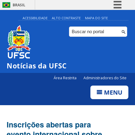
BRASIL
Simplifique!
ACESSIBILIDADE
ALTO CONTRASTE
MAPA DO SITE
Comunica BR
Participe
Acesso à informação
Legislação
Notícias da UFSC
Canais
Área Restrita
Administradores do Site
MENU
Inscrições abertas para
evento internacional sobre