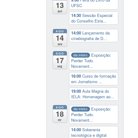
13
UFSC
qui
14:30
Sessão Especial
do Conselho Esta...
AGO
14:00
Lançamento da
14
cinebiografia de D...
sex
AGO
Exposição:
dia inteiro
17
Perder Tudo.
Novament...
seg
16:00
Curso de formação
em Jornalismo ...
19:00
Aula Magna do
IELA: Homenagem ao...
AGO
Exposição:
dia inteiro
18
Perder Tudo.
Novament...
ter
14:00
Soberania
tecnológica e digital