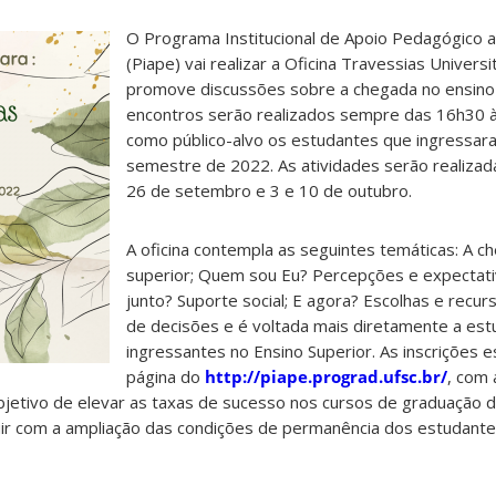
O Programa Institucional de Apoio Pedagógico 
(Piape) vai realizar a Oficina Travessias Universi
promove discussões sobre a chegada no ensino 
encontros serão realizados sempre das 16h30 
como público-alvo os estudantes que ingressa
semestre de 2022. As atividades serão realizad
26 de setembro e 3 e 10 de outubro.
A oficina contempla as seguintes temáticas: A c
superior; Quem sou Eu? Percepções e expectat
junto? Suporte social; E agora? Escolhas e recu
de decisões e é voltada mais diretamente a es
ingressantes no Ensino Superior. As inscrições 
página do
http://piape.prograd.ufsc.br/
, com
bjetivo de elevar as taxas de sucesso nos cursos de graduação d
buir com a ampliação das condições de permanência dos estudant