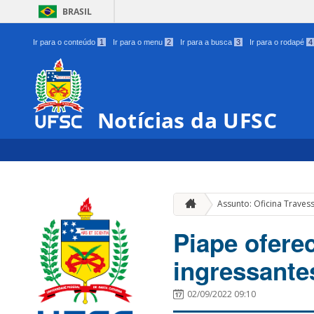
BRASIL
Ir para o conteúdo
1
Ir para o menu
2
Ir para a busca
3
Ir para o rodapé
4
Notícias da UFSC
Assunto: Oficina Travess
Piape ofere
ingressante
02/09/2022 09:10