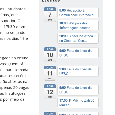
aos Estudantes
AGO
8:00
Recepção à
7
tárias, que
Comunidade Internacio...
sex
superior. Os
10:00
Webpalestra:
às 17h30 e tem
‘Informações essenc...
ram no segundo
20:00
Cineclube África
as nos dias 19 e
no Cinema: ‘Coc...
AGO
9:00
Feira do Livro da
10
UFSC
hegada no ensino
seg
ivas; Quem tá
AGO
9:00
Feira do Livro da
rsos para tomada
11
UFSC
tudantes recém
ter
estão abertas na
AGO
 apenas 20 vagas
9:00
Feira do Livro da
12
UFSC
as Instituições
qua
es por meio da
17:00
3º Prêmio Zahidé
Muzart
AGO
9:00
Feira do Livro da