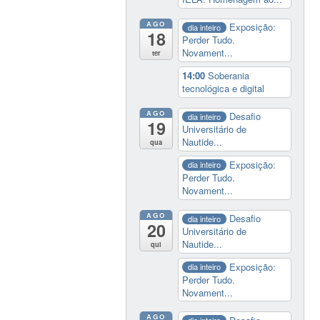
AGO
Exposição:
dia inteiro
18
Perder Tudo.
Novament...
ter
14:00
Soberania
tecnológica e digital
AGO
Desafio
dia inteiro
19
Universitário de
Nautide...
qua
Exposição:
dia inteiro
Perder Tudo.
Novament...
AGO
Desafio
dia inteiro
20
Universitário de
Nautide...
qui
Exposição:
dia inteiro
Perder Tudo.
Novament...
AGO