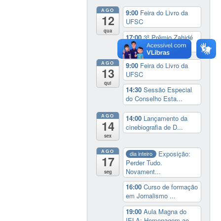
AGO
9:00
Feira do Livro da
12
UFSC
qua
17:00
3º Prêmio Zahidé
Muzart
AGO
9:00
Feira do Livro da
13
UFSC
qui
14:30
Sessão Especial
do Conselho Esta...
AGO
14:00
Lançamento da
14
cinebiografia de D...
sex
AGO
Exposição:
dia inteiro
17
Perder Tudo.
Novament...
seg
16:00
Curso de formação
em Jornalismo ...
19:00
Aula Magna do
IELA: Homenagem ao...