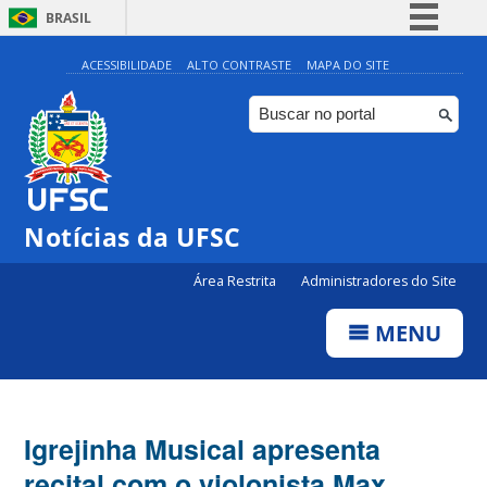
BRASIL
Simplifique!
ACESSIBILIDADE
ALTO CONTRASTE
MAPA DO SITE
Comunica BR
Participe
Acesso à informação
Legislação
Notícias da UFSC
Canais
Área Restrita
Administradores do Site
MENU
Igrejinha Musical apresenta
recital com o violonista Max