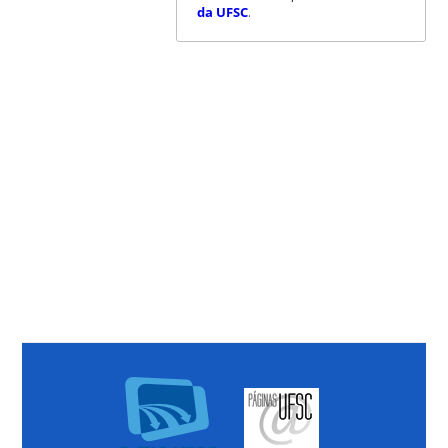
da UFSC
.