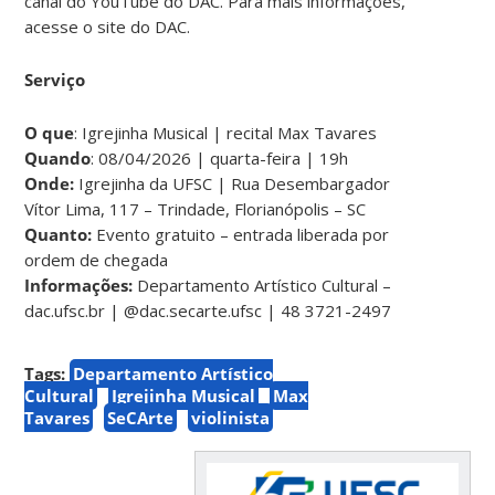
canal do YouTube do DAC. Para mais informações,
acesse o site do DAC.
Serviço
O que
: Igrejinha Musical | recital Max Tavares
Quando
: 08/04/2026 | quarta-feira | 19h
Onde:
Igrejinha da UFSC | Rua Desembargador
Vítor Lima, 117 – Trindade, Florianópolis – SC
Quanto:
Evento gratuito – entrada liberada por
ordem de chegada
Informações:
Departamento Artístico Cultural –
dac.ufsc.br | @dac.secarte.ufsc | 48 3721-2497
Tags:
Departamento Artístico
Cultural
Igrejinha Musical
Max
Tavares
SeCArte
violinista