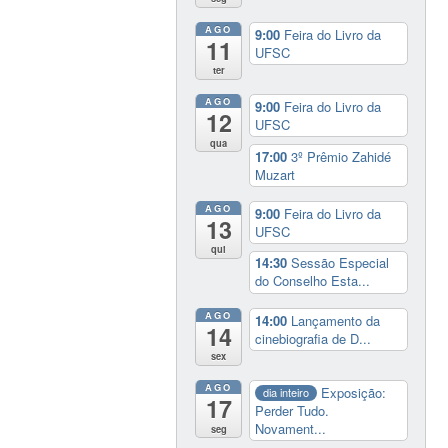
AGO
9:00
Feira do Livro da
11
UFSC
ter
AGO
9:00
Feira do Livro da
12
UFSC
qua
17:00
3º Prêmio Zahidé
Muzart
AGO
9:00
Feira do Livro da
13
UFSC
qui
14:30
Sessão Especial
do Conselho Esta...
AGO
14:00
Lançamento da
14
cinebiografia de D...
sex
AGO
Exposição:
dia inteiro
17
Perder Tudo.
Novament...
seg