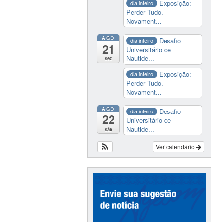
Exposição:
dia inteiro
Perder Tudo.
Novament...
AGO
Desafio
dia inteiro
21
Universitário de
Nautide...
sex
Exposição:
dia inteiro
Perder Tudo.
Novament...
AGO
Desafio
dia inteiro
22
Universitário de
Nautide...
sáb
Ver calendário