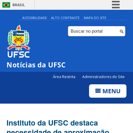
BRASIL
Simplifique!
ACESSIBILIDADE
ALTO CONTRASTE
MAPA DO SITE
Comunica BR
Participe
Acesso à informação
Legislação
Notícias da UFSC
Canais
Área Restrita
Administradores do Site
MENU
Instituto da UFSC destaca
necessidade de aproximação