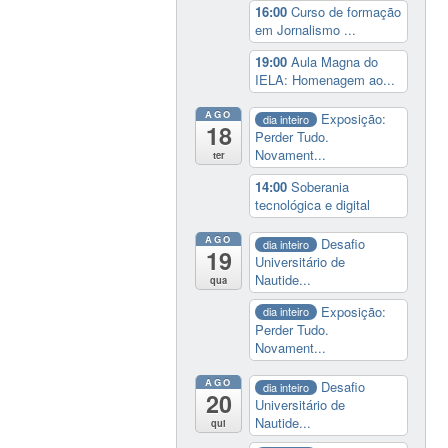
16:00
Curso de formação
em Jornalismo ...
19:00
Aula Magna do
IELA: Homenagem ao...
AGO
Exposição:
dia inteiro
18
Perder Tudo.
Novament...
ter
14:00
Soberania
tecnológica e digital
AGO
Desafio
dia inteiro
19
Universitário de
Nautide...
qua
Exposição:
dia inteiro
Perder Tudo.
Novament...
AGO
Desafio
dia inteiro
20
Universitário de
Nautide...
qui