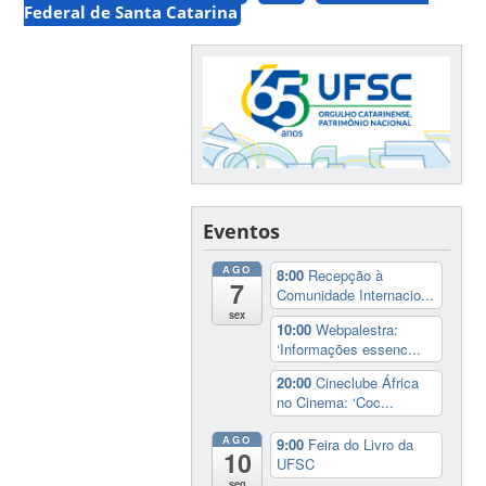
Federal de Santa Catarina
Eventos
AGO
8:00
Recepção à
7
Comunidade Internacio...
sex
10:00
Webpalestra:
‘Informações essenc...
20:00
Cineclube África
no Cinema: ‘Coc...
AGO
9:00
Feira do Livro da
10
UFSC
seg