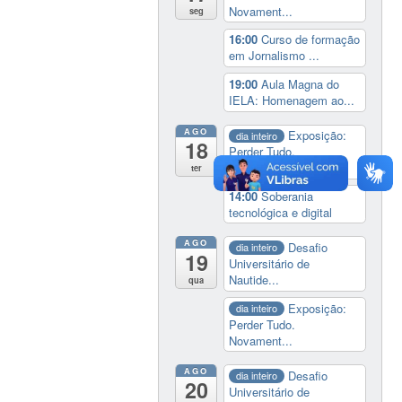
Novament...
seg
16:00
Curso de formação
em Jornalismo ...
19:00
Aula Magna do
IELA: Homenagem ao...
AGO
Exposição:
dia inteiro
18
Perder Tudo.
Novament...
ter
14:00
Soberania
tecnológica e digital
AGO
Desafio
dia inteiro
19
Universitário de
Nautide...
qua
Exposição:
dia inteiro
Perder Tudo.
Novament...
AGO
Desafio
dia inteiro
20
Universitário de