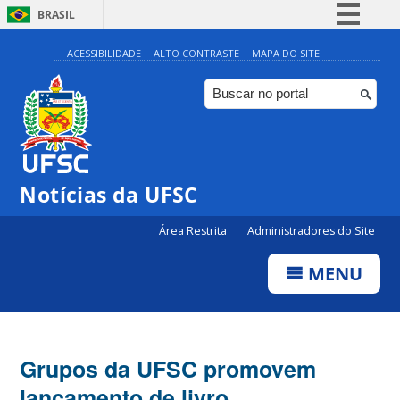
BRASIL
Simplifique!
ACESSIBILIDADE
ALTO CONTRASTE
MAPA DO SITE
Comunica BR
Participe
Acesso à informação
Legislação
Notícias da UFSC
Canais
Área Restrita
Administradores do Site
MENU
Grupos da UFSC promovem
lançamento de livro