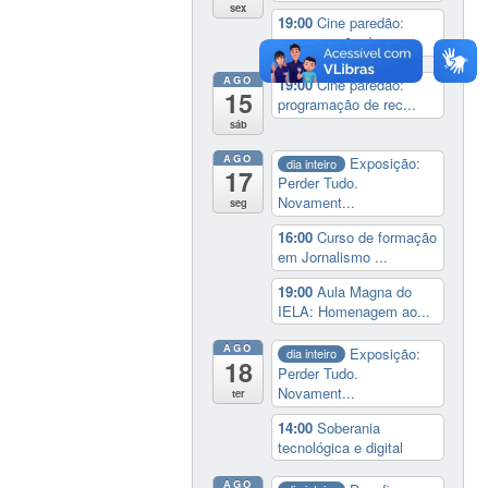
sex
19:00
Cine paredão:
programação de rec...
AGO
19:00
Cine paredão:
15
programação de rec...
sáb
AGO
Exposição:
dia inteiro
17
Perder Tudo.
Novament...
seg
16:00
Curso de formação
em Jornalismo ...
19:00
Aula Magna do
IELA: Homenagem ao...
AGO
Exposição:
dia inteiro
18
Perder Tudo.
Novament...
ter
14:00
Soberania
tecnológica e digital
AGO