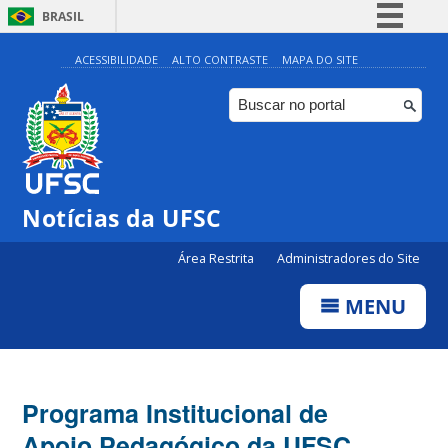
BRASIL
Simplifique!
ACESSIBILIDADE
ALTO CONTRASTE
MAPA DO SITE
Comunica BR
Participe
Acesso à informação
Legislação
Notícias da UFSC
Canais
Área Restrita
Administradores do Site
MENU
Programa Institucional de
Apoio Pedagógico da UFSC