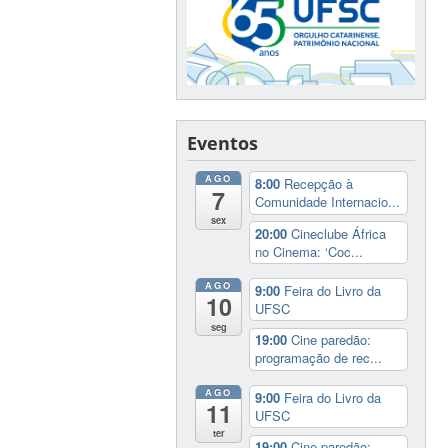
Eventos
AGO
8:00
Recepção à
7
Comunidade Internacio...
sex
20:00
Cineclube África
no Cinema: ‘Coc...
AGO
9:00
Feira do Livro da
10
UFSC
seg
19:00
Cine paredão:
programação de rec...
AGO
9:00
Feira do Livro da
11
UFSC
ter
19:00
Cine paredão: