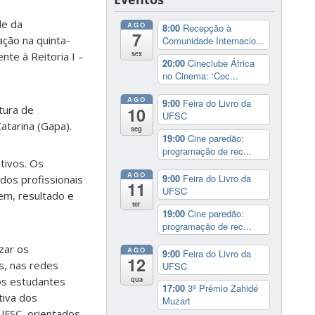
de da
AGO
8:00
Recepção à
7
ção na quinta-
Comunidade Internacio...
sex
nte à Reitoria I –
20:00
Cineclube África
no Cinema: ‘Coc...
AGO
9:00
Feira do Livro da
tura de
10
UFSC
tarina (Gapa).
seg
19:00
Cine paredão:
programação de rec...
tivos. Os
AGO
9:00
Feira do Livro da
dos profissionais
11
UFSC
em, resultado e
ter
19:00
Cine paredão:
programação de rec...
zar os
AGO
9:00
Feira do Livro da
12
s, nas redes
UFSC
qua
os estudantes
17:00
3º Prêmio Zahidé
tiva dos
Muzart
UFSC, orientados