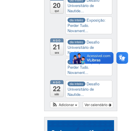
Desafio
dia inteiro
20
Universitário de
Nautide...
qui
Exposição:
dia inteiro
Perder Tudo.
Novament...
AGO
Desafio
dia inteiro
21
Universitário de
Nautide...
sex
Exposição:
dia inteiro
Perder Tudo.
Novament...
AGO
Desafio
dia inteiro
22
Universitário de
Nautide...
sáb
Adicionar
Ver calendário