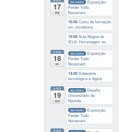
AGO
Exposição:
dia inteiro
17
Perder Tudo.
Novament...
seg
16:00
Curso de formação
em Jornalismo ...
19:00
Aula Magna do
IELA: Homenagem ao...
AGO
Exposição:
dia inteiro
18
Perder Tudo.
Novament...
ter
14:00
Soberania
tecnológica e digital
AGO
Desafio
dia inteiro
19
Universitário de
Nautide...
qua
Exposição:
dia inteiro
Perder Tudo.
Novament...
AGO