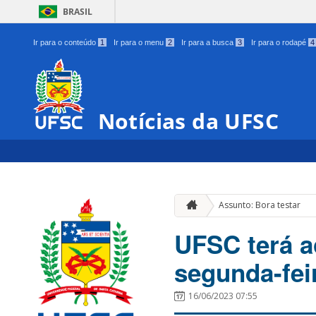
BRASIL
Ir para o conteúdo
1
Ir para o menu
2
Ir para a busca
3
Ir para o rodapé
4
Notícias da UFSC
Assunto: Bora testar
UFSC terá a
segunda-fei
16/06/2023 07:55