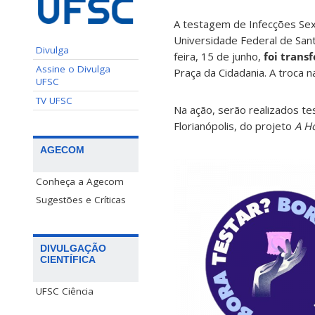
A testagem de Infecções Sex
Universidade Federal de San
Divulga
feira, 15 de junho,
foi trans
Assine o Divulga
Praça da Cidadania. A troca n
UFSC
TV UFSC
Na ação, serão realizados tes
Florianópolis, do projeto
A H
AGECOM
Conheça a Agecom
Sugestões e Críticas
DIVULGAÇÃO
CIENTÍFICA
UFSC Ciência