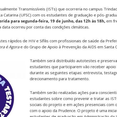
ualmente Transmissíveis (ISTs) que ocorreria no campus Trinda
ta Catarina (UFSC) com os estudantes de graduação e pós-gradua
ferida para segunda-feira, 19 de junho, das 12h às 18h,
em fre
a data ocorreu por conta das condições climáticas.
tes rápidos de HIV e Sífilis com profissionais de saúde da Prefei
ora é Agora
e do Grupo de Apoio à Prevenção da AIDS em Santa Ca
Também será distribuído autotestes e preserva
estudantes que participarem vão receber apoio 
durante as seguintes etapas: entrevista, testag
direcionamento para tratamento.
Também serão realizadas ações para conscienti
estudantes sobre como prevenir e tratar as IST
sociais do projeto e em ações presenciais com 
com o apoio da Prudence. O projeto é uma inicia
estudantes de graduação em Administração da 