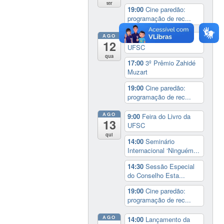
ter
19:00
Cine paredão:
programação de rec...
AGO
9:00
Feira do Livro da
12
UFSC
qua
17:00
3º Prêmio Zahidé
Muzart
19:00
Cine paredão:
programação de rec...
AGO
9:00
Feira do Livro da
13
UFSC
qui
14:00
Seminário
Internacional ‘Ninguém...
14:30
Sessão Especial
do Conselho Esta...
19:00
Cine paredão:
programação de rec...
AGO
14:00
Lançamento da