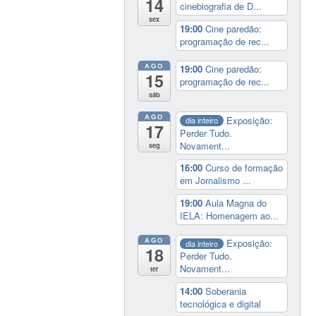
14
cinebiografia de D...
sex
19:00
Cine paredão:
programação de rec...
AGO
19:00
Cine paredão:
15
programação de rec...
sáb
AGO
Exposição:
dia inteiro
17
Perder Tudo.
Novament...
seg
16:00
Curso de formação
em Jornalismo ...
19:00
Aula Magna do
IELA: Homenagem ao...
AGO
Exposição:
dia inteiro
18
Perder Tudo.
Novament...
ter
14:00
Soberania
tecnológica e digital