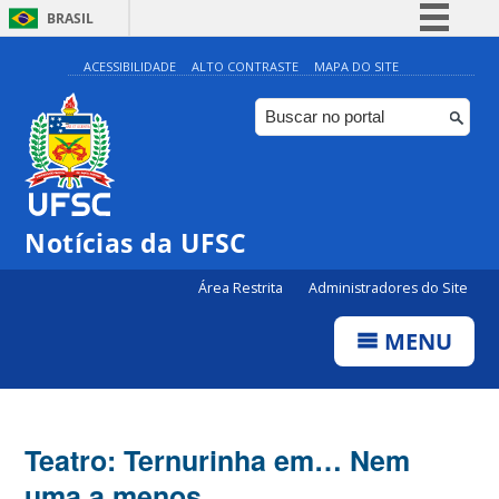
BRASIL
Simplifique!
ACESSIBILIDADE
ALTO CONTRASTE
MAPA DO SITE
Comunica BR
Participe
Acesso à informação
Legislação
Notícias da UFSC
Canais
Área Restrita
Administradores do Site
MENU
Teatro: Ternurinha em… Nem
uma a menos