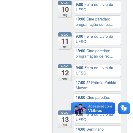
AGO
9:00
Feira do Livro da
10
UFSC
seg
19:00
Cine paredão:
programação de rec...
AGO
9:00
Feira do Livro da
11
UFSC
ter
19:00
Cine paredão:
programação de rec...
AGO
9:00
Feira do Livro da
12
UFSC
qua
17:00
3º Prêmio Zahidé
Muzart
19:00
Cine paredão:
programação de rec...
AGO
9:00
Feira do Livro da
13
UFSC
qui
14:00
Seminário