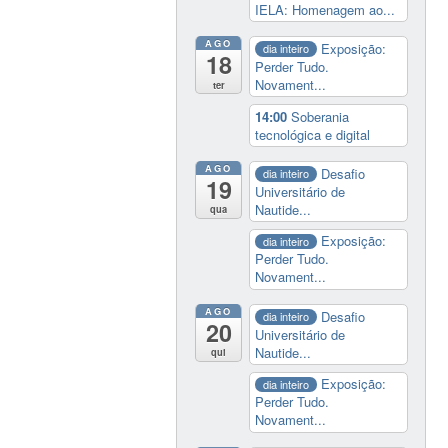
IELA: Homenagem ao...
AGO
Exposição:
dia inteiro
18
Perder Tudo.
Novament...
ter
14:00
Soberania
tecnológica e digital
AGO
Desafio
dia inteiro
19
Universitário de
Nautide...
qua
Exposição:
dia inteiro
Perder Tudo.
Novament...
AGO
Desafio
dia inteiro
20
Universitário de
Nautide...
qui
Exposição:
dia inteiro
Perder Tudo.
Novament...