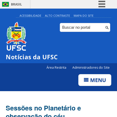
BRASIL
Simplifique!
ACESSIBILIDADE
ALTO CONTRASTE
MAPA DO SITE
Comunica BR
Participe
Acesso à informação
Legislação
Notícias da UFSC
Canais
Área Restrita
Administradores do Site
MENU
Sessões no Planetário e
observação do céu