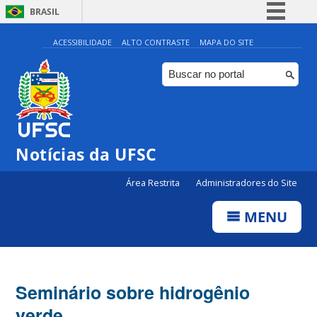
BRASIL
Simplifique!
ACESSIBILIDADE
ALTO CONTRASTE
MAPA DO SITE
Comunica BR
Participe
Acesso à informação
Legislação
Notícias da UFSC
Canais
Área Restrita
Administradores do Site
MENU
Seminário sobre hidrogênio
verde