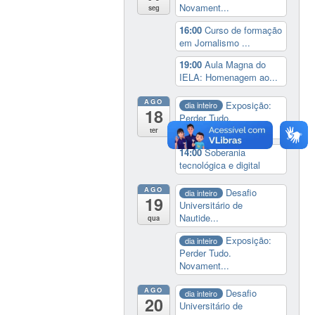
Novament...
seg
16:00
Curso de formação
em Jornalismo ...
19:00
Aula Magna do
IELA: Homenagem ao...
AGO
Exposição:
dia inteiro
18
Perder Tudo.
Novament...
ter
14:00
Soberania
tecnológica e digital
AGO
Desafio
dia inteiro
19
Universitário de
Nautide...
qua
Exposição:
dia inteiro
Perder Tudo.
Novament...
AGO
Desafio
dia inteiro
20
Universitário de