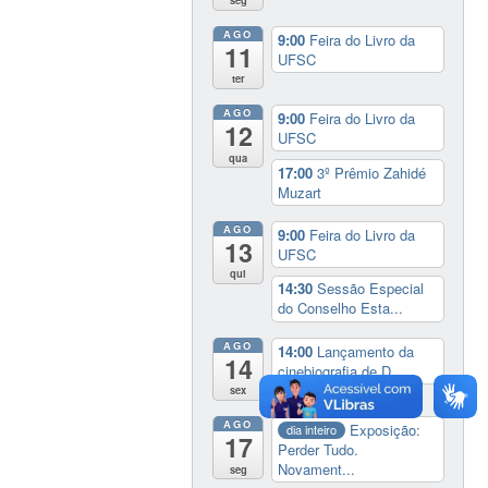
seg
AGO
9:00
Feira do Livro da
11
UFSC
ter
AGO
9:00
Feira do Livro da
12
UFSC
qua
17:00
3º Prêmio Zahidé
Muzart
AGO
9:00
Feira do Livro da
13
UFSC
qui
14:30
Sessão Especial
do Conselho Esta...
AGO
14:00
Lançamento da
14
cinebiografia de D...
sex
AGO
Exposição:
dia inteiro
17
Perder Tudo.
Novament...
seg