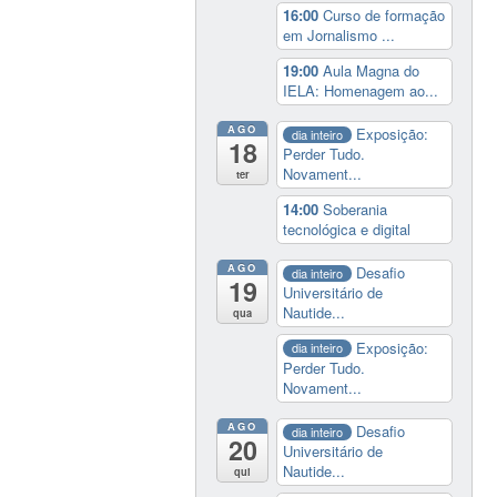
16:00
Curso de formação
em Jornalismo ...
19:00
Aula Magna do
IELA: Homenagem ao...
AGO
Exposição:
dia inteiro
18
Perder Tudo.
Novament...
ter
14:00
Soberania
tecnológica e digital
AGO
Desafio
dia inteiro
19
Universitário de
Nautide...
qua
Exposição:
dia inteiro
Perder Tudo.
Novament...
AGO
Desafio
dia inteiro
20
Universitário de
Nautide...
qui