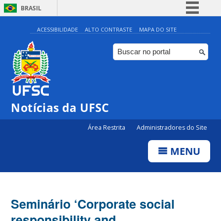
BRASIL
Simplifique!
ACESSIBILIDADE
ALTO CONTRASTE
MAPA DO SITE
Comunica BR
Participe
Acesso à informação
Legislação
Notícias da UFSC
Canais
Área Restrita
Administradores do Site
MENU
Seminário ‘Corporate social
responsibility and