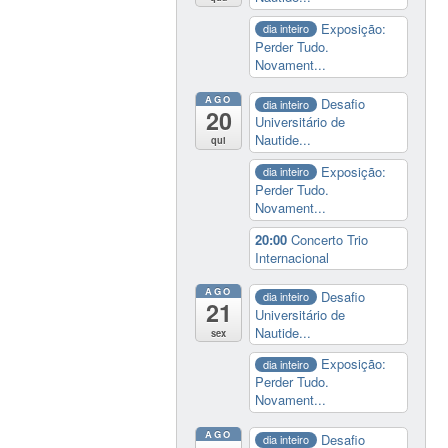
Exposição:
dia inteiro
Perder Tudo.
Novament...
AGO
Desafio
dia inteiro
20
Universitário de
Nautide...
qui
Exposição:
dia inteiro
Perder Tudo.
Novament...
20:00
Concerto Trio
Internacional
AGO
Desafio
dia inteiro
21
Universitário de
Nautide...
sex
Exposição:
dia inteiro
Perder Tudo.
Novament...
AGO
Desafio
dia inteiro