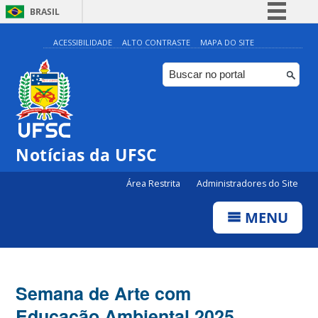
BRASIL
Simplifique!
ACESSIBILIDADE
ALTO CONTRASTE
MAPA DO SITE
Comunica BR
Participe
Acesso à informação
Legislação
Notícias da UFSC
Canais
Área Restrita
Administradores do Site
MENU
Semana de Arte com
Educação Ambiental 2025