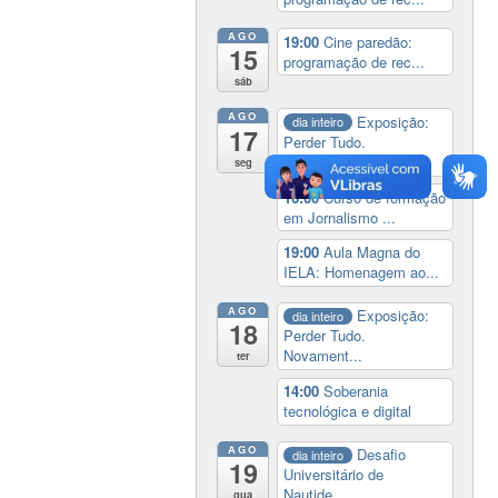
AGO
19:00
Cine paredão:
15
programação de rec...
sáb
AGO
Exposição:
dia inteiro
17
Perder Tudo.
Novament...
seg
16:00
Curso de formação
em Jornalismo ...
19:00
Aula Magna do
IELA: Homenagem ao...
AGO
Exposição:
dia inteiro
18
Perder Tudo.
Novament...
ter
14:00
Soberania
tecnológica e digital
AGO
Desafio
dia inteiro
19
Universitário de
Nautide...
qua