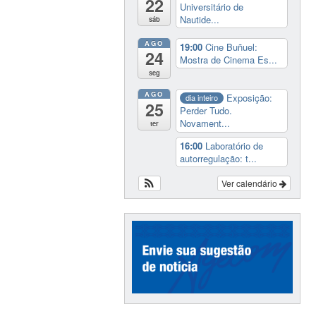
22
Universitário de
Nautide...
sáb
AGO
19:00
Cine Buñuel:
24
Mostra de Cinema Es...
seg
AGO
Exposição:
dia inteiro
25
Perder Tudo.
Novament...
ter
16:00
Laboratório de
autorregulação: t...
Ver calendário