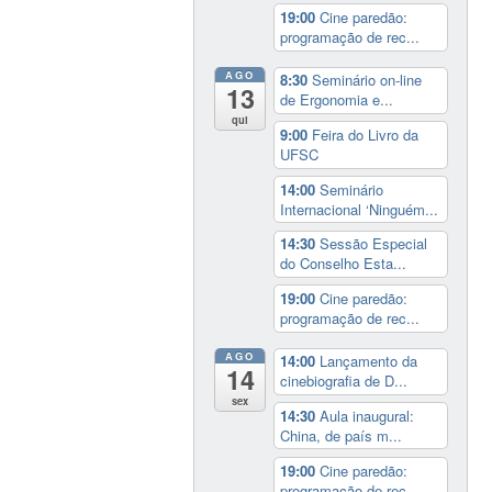
19:00
Cine paredão:
programação de rec...
AGO
8:30
Seminário on-line
13
de Ergonomia e...
qui
9:00
Feira do Livro da
UFSC
14:00
Seminário
Internacional ‘Ninguém...
14:30
Sessão Especial
do Conselho Esta...
19:00
Cine paredão:
programação de rec...
AGO
14:00
Lançamento da
14
cinebiografia de D...
sex
14:30
Aula inaugural:
China, de país m...
19:00
Cine paredão:
programação de rec...