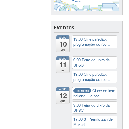
Eventos
AGO
19:00
Cine paredão:
10
programação de rec...
seg
AGO
9:00
Feira do Livro da
11
UFSC
ter
19:00
Cine paredão:
programação de rec...
AGO
Clube do livro
dia inteiro
12
italiano: ‘La por...
qua
9:00
Feira do Livro da
UFSC
17:00
3º Prêmio Zahidé
Muzart