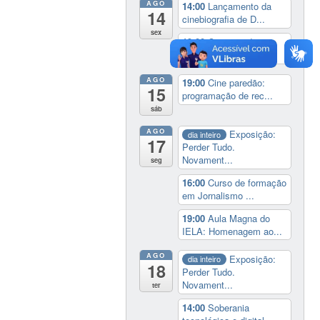
AGO
14:00
Lançamento da
14
cinebiografia de D...
sex
19:00
Cine paredão:
programação de rec...
AGO
19:00
Cine paredão:
15
programação de rec...
sáb
AGO
Exposição:
dia inteiro
17
Perder Tudo.
Novament...
seg
16:00
Curso de formação
em Jornalismo ...
19:00
Aula Magna do
IELA: Homenagem ao...
AGO
Exposição:
dia inteiro
18
Perder Tudo.
Novament...
ter
14:00
Soberania