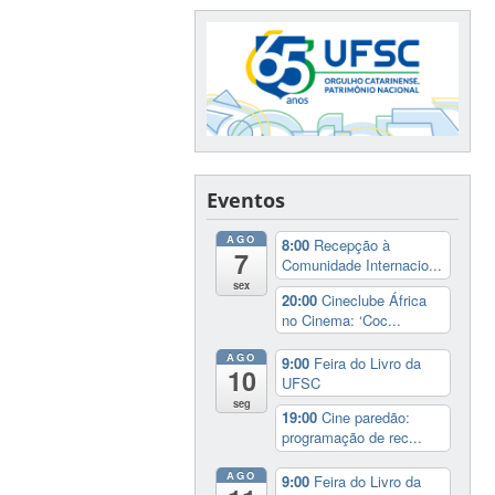
Eventos
AGO
8:00
Recepção à
7
Comunidade Internacio...
sex
20:00
Cineclube África
no Cinema: ‘Coc...
AGO
9:00
Feira do Livro da
10
UFSC
seg
19:00
Cine paredão:
programação de rec...
AGO
9:00
Feira do Livro da