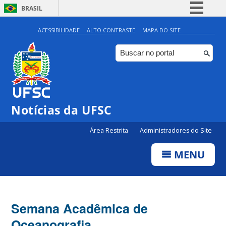
BRASIL
Simplifique!
ACESSIBILIDADE
ALTO CONTRASTE
MAPA DO SITE
Comunica BR
Participe
Acesso à informação
Legislação
Notícias da UFSC
Canais
Área Restrita
Administradores do Site
MENU
Semana Acadêmica de
Oceanografia