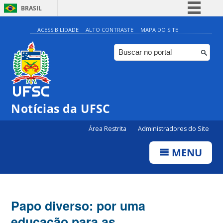
BRASIL
Simplifique!
ACESSIBILIDADE
ALTO CONTRASTE
MAPA DO SITE
Comunica BR
Participe
Acesso à informação
Legislação
Notícias da UFSC
Canais
Área Restrita
Administradores do Site
MENU
Papo diverso: por uma
educação para as