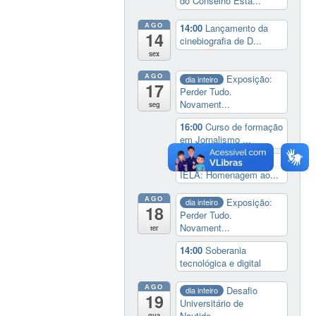
do Conselho Esta...
AGO
14:00
Lançamento da
14
cinebiografia de D...
sex
AGO
Exposição:
dia inteiro
17
Perder Tudo.
Novament...
seg
16:00
Curso de formação
em Jornalismo ...
19:00
Aula Magna do
IELA: Homenagem ao...
AGO
Exposição:
dia inteiro
18
Perder Tudo.
Novament...
ter
14:00
Soberania
tecnológica e digital
AGO
Desafio
dia inteiro
19
Universitário de
Nautide...
qua