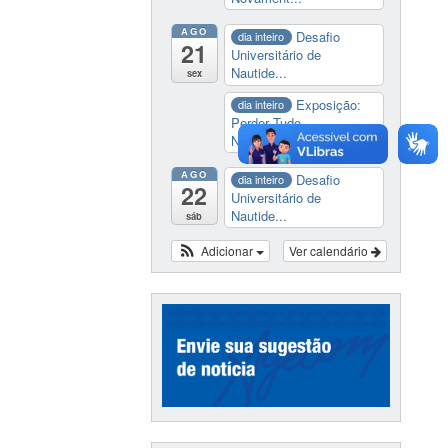
AGO
Desafio
dia inteiro
21
Universitário de
Nautide...
sex
Exposição:
dia inteiro
Perder Tudo.
Novament...
AGO
Desafio
dia inteiro
22
Universitário de
Nautide...
sáb
Adicionar
Ver calendário