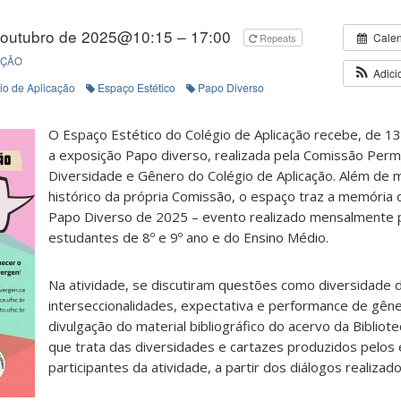
 outubro de 2025@10:15 – 17:00
Cale
Repeats
IÇÃO
Adici
io de Aplicação
Espaço Estético
Papo Diverso
O Espaço Estético do Colégio de Aplicação recebe, de 1
a exposição Papo diverso, realizada pela Comissão Per
Diversidade e Gênero do Colégio de Aplicação. Além de m
histórico da própria Comissão, o espaço traz a memória 
Papo Diverso de 2025 – evento realizado mensalmente 
estudantes de 8º e 9º ano e do Ensino Médio.
Na atividade, se discutiram questões como diversidade 
interseccionalidades, expectativa e performance de gê
divulgação do material bibliográfico do acervo da Bibliote
que trata das diversidades e cartazes produzidos pelos
participantes da atividade, a partir dos diálogos realiza