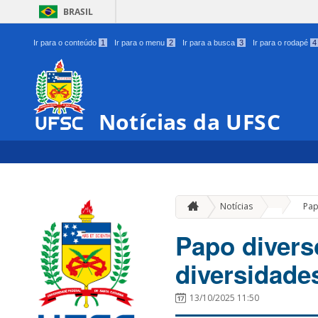
BRASIL
Ir para o conteúdo
1
Ir para o menu
2
Ir para a busca
3
Ir para o rodapé
4
Notícias da UFSC
»
Notícias
Pap
Papo divers
diversidade
13/10/2025 11:50