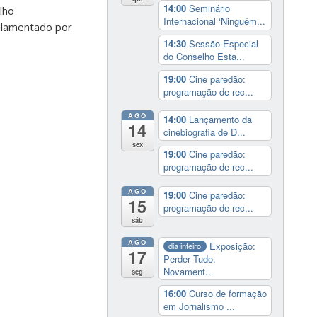
14:00
Seminário
lho
Internacional ‘Ninguém...
gulamentado por
14:30
Sessão Especial
do Conselho Esta...
19:00
Cine paredão:
programação de rec...
AGO
14:00
Lançamento da
14
cinebiografia de D...
sex
19:00
Cine paredão:
programação de rec...
AGO
19:00
Cine paredão:
15
programação de rec...
sáb
AGO
Exposição:
dia inteiro
17
Perder Tudo.
Novament...
seg
16:00
Curso de formação
em Jornalismo ...