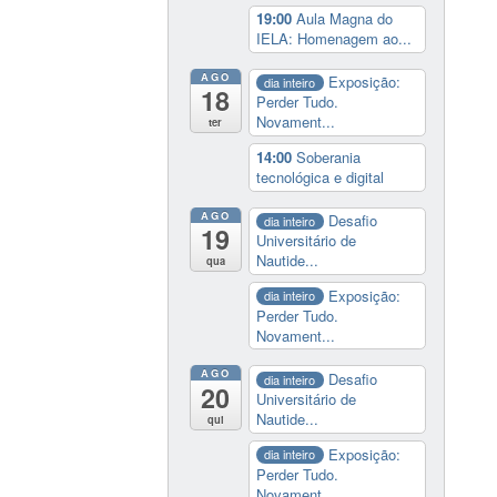
19:00
Aula Magna do
IELA: Homenagem ao...
AGO
Exposição:
dia inteiro
18
Perder Tudo.
Novament...
ter
14:00
Soberania
tecnológica e digital
AGO
Desafio
dia inteiro
19
Universitário de
Nautide...
qua
Exposição:
dia inteiro
Perder Tudo.
Novament...
AGO
Desafio
dia inteiro
20
Universitário de
Nautide...
qui
Exposição:
dia inteiro
Perder Tudo.
Novament...