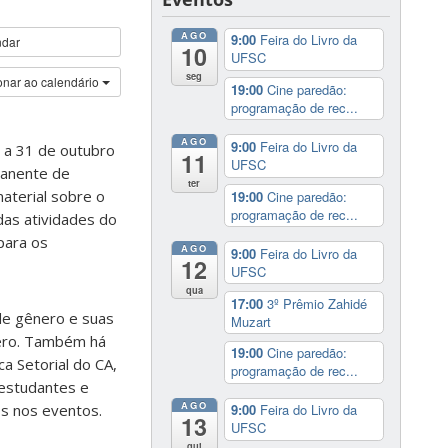
AGO
9:00
Feira do Livro da
ndar
10
UFSC
seg
onar ao calendário
19:00
Cine paredão:
programação de rec...
AGO
9:00
Feira do Livro da
3 a 31 de outubro
11
UFSC
manente de
ter
aterial sobre o
19:00
Cine paredão:
programação de rec...
das atividades do
para os
AGO
9:00
Feira do Livro da
12
UFSC
qua
17:00
3º Prêmio Zahidé
de gênero e suas
Muzart
nero. Também há
19:00
Cine paredão:
ca Setorial do CA,
programação de rec...
 estudantes e
AGO
dos nos eventos.
9:00
Feira do Livro da
13
UFSC
qui