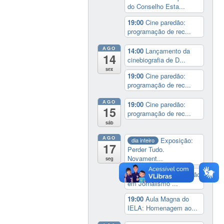
do Conselho Esta...
19:00
Cine paredão:
programação de rec...
AGO
14:00
Lançamento da
14
cinebiografia de D...
sex
19:00
Cine paredão:
programação de rec...
AGO
19:00
Cine paredão:
15
programação de rec...
sáb
AGO
Exposição:
dia inteiro
17
Perder Tudo.
Novament...
seg
16:00
Curso de formação
em Jornalismo ...
19:00
Aula Magna do
IELA: Homenagem ao...