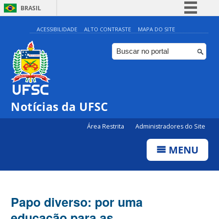
BRASIL
Simplifique!
ACESSIBILIDADE
ALTO CONTRASTE
MAPA DO SITE
Comunica BR
Participe
Acesso à informação
Legislação
Notícias da UFSC
Canais
Área Restrita
Administradores do Site
MENU
Papo diverso: por uma
educação para as