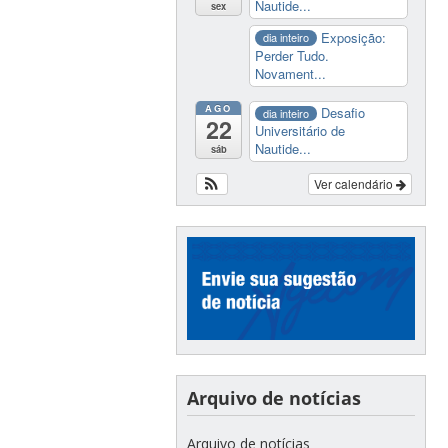
Nautide...
sex
Exposição:
dia inteiro
Perder Tudo.
Novament...
AGO
Desafio
dia inteiro
22
Universitário de
Nautide...
sáb
Ver calendário
Arquivo de notícias
Arquivo de notícias