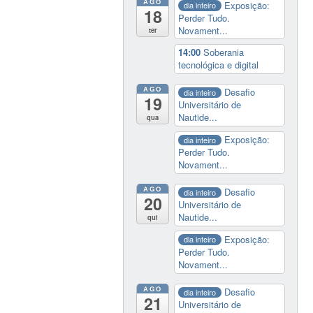
AGO
Exposição:
dia inteiro
18
Perder Tudo.
Novament...
ter
14:00
Soberania
tecnológica e digital
AGO
Desafio
dia inteiro
19
Universitário de
Nautide...
qua
Exposição:
dia inteiro
Perder Tudo.
Novament...
AGO
Desafio
dia inteiro
20
Universitário de
Nautide...
qui
Exposição:
dia inteiro
Perder Tudo.
Novament...
AGO
Desafio
dia inteiro
21
Universitário de