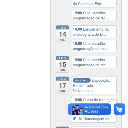
do Conselho Esta...
19:00
Cine paredão:
programação de rec...
AGO
14:00
Lançamento da
14
cinebiografia de D...
sex
19:00
Cine paredão:
programação de rec...
AGO
19:00
Cine paredão:
15
programação de rec...
sáb
AGO
Exposição:
dia inteiro
17
Perder Tudo.
Novament...
seg
16:00
Curso de formação
em Jornalismo ...
19:00
Aula Magna do
IELA: Homenagem ao...