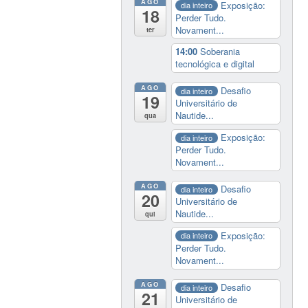
AGO
Exposição:
dia inteiro
18
Perder Tudo.
Novament...
ter
14:00
Soberania
tecnológica e digital
AGO
Desafio
dia inteiro
19
Universitário de
Nautide...
qua
Exposição:
dia inteiro
Perder Tudo.
Novament...
AGO
Desafio
dia inteiro
20
Universitário de
Nautide...
qui
Exposição:
dia inteiro
Perder Tudo.
Novament...
AGO
Desafio
dia inteiro
21
Universitário de