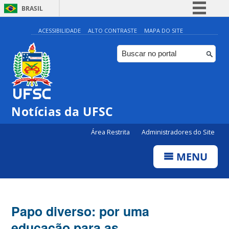
BRASIL
Simplifique!
ACESSIBILIDADE
ALTO CONTRASTE
MAPA DO SITE
Comunica BR
Participe
Acesso à informação
Legislação
Notícias da UFSC
Canais
Área Restrita
Administradores do Site
MENU
Papo diverso: por uma
educação para as