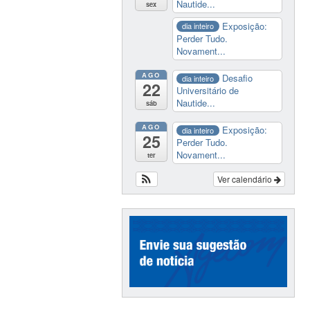
Nautide...
sex
Exposição:
dia inteiro
Perder Tudo.
Novament...
AGO
Desafio
dia inteiro
22
Universitário de
Nautide...
sáb
AGO
Exposição:
dia inteiro
25
Perder Tudo.
Novament...
ter
Ver calendário