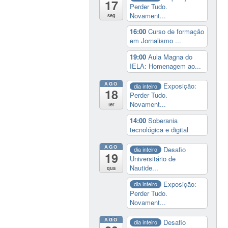
17
Perder Tudo.
Novament...
seg
16:00
Curso de formação
em Jornalismo ...
19:00
Aula Magna do
IELA: Homenagem ao...
AGO
Exposição:
dia inteiro
18
Perder Tudo.
Novament...
ter
14:00
Soberania
tecnológica e digital
AGO
Desafio
dia inteiro
19
Universitário de
Nautide...
qua
Exposição:
dia inteiro
Perder Tudo.
Novament...
AGO
Desafio
dia inteiro