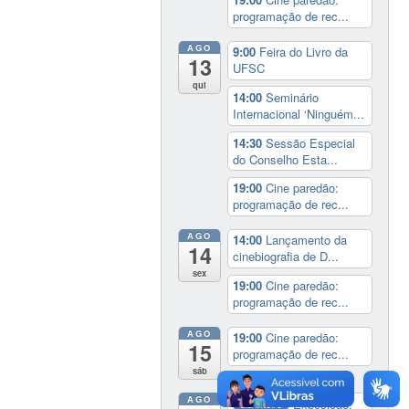
programação de rec...
AGO
9:00
Feira do Livro da
13
UFSC
qui
14:00
Seminário
Internacional ‘Ninguém...
14:30
Sessão Especial
do Conselho Esta...
19:00
Cine paredão:
programação de rec...
AGO
14:00
Lançamento da
14
cinebiografia de D...
sex
19:00
Cine paredão:
programação de rec...
AGO
19:00
Cine paredão:
15
programação de rec...
sáb
AGO
Exposição:
dia inteiro