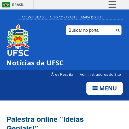
BRASIL
Simplifique!
ACESSIBILIDADE
ALTO CONTRASTE
MAPA DO SITE
Comunica BR
Participe
Acesso à informação
Legislação
Notícias da UFSC
Canais
Área Restrita
Administradores do Site
MENU
Palestra online “Ideias
Geniais!”