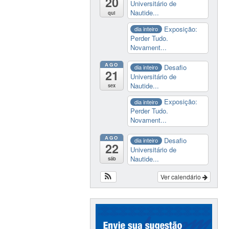
20
Universitário de
Nautide...
qui
Exposição:
dia inteiro
Perder Tudo.
Novament...
AGO
Desafio
dia inteiro
21
Universitário de
Nautide...
sex
Exposição:
dia inteiro
Perder Tudo.
Novament...
AGO
Desafio
dia inteiro
22
Universitário de
Nautide...
sáb
Ver calendário