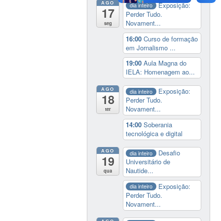
AGO
Exposição:
dia inteiro
17
Perder Tudo.
Novament...
seg
16:00
Curso de formação
em Jornalismo ...
19:00
Aula Magna do
IELA: Homenagem ao...
AGO
Exposição:
dia inteiro
18
Perder Tudo.
Novament...
ter
14:00
Soberania
tecnológica e digital
AGO
Desafio
dia inteiro
19
Universitário de
Nautide...
qua
Exposição:
dia inteiro
Perder Tudo.
Novament...
AGO