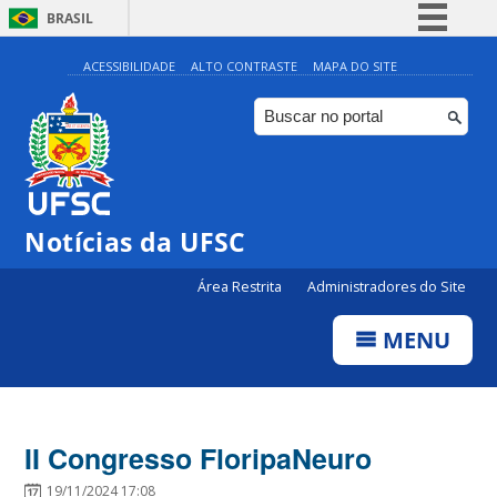
BRASIL
Simplifique!
ACESSIBILIDADE
ALTO CONTRASTE
MAPA DO SITE
Comunica BR
Participe
Acesso à informação
Legislação
Notícias da UFSC
Canais
Área Restrita
Administradores do Site
MENU
II Congresso FloripaNeuro
19/11/2024 17:08