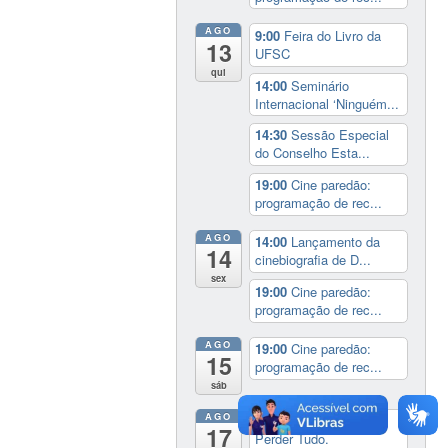
AGO
9:00
Feira do Livro da
13
UFSC
qui
14:00
Seminário
Internacional ‘Ninguém...
14:30
Sessão Especial
do Conselho Esta...
19:00
Cine paredão:
programação de rec...
AGO
14:00
Lançamento da
14
cinebiografia de D...
sex
19:00
Cine paredão:
programação de rec...
AGO
19:00
Cine paredão:
15
programação de rec...
sáb
AGO
Exposição:
dia inteiro
17
Perder Tudo.