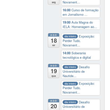
Novament...
seg
16:00
Curso de formação
em Jornalismo ...
19:00
Aula Magna do
IELA: Homenagem ao...
AGO
Exposição:
dia inteiro
18
Perder Tudo.
Novament...
ter
14:00
Soberania
tecnológica e digital
AGO
Desafio
dia inteiro
19
Universitário de
Nautide...
qua
Exposição:
dia inteiro
Perder Tudo.
Novament...
AGO
Desafio
dia inteiro
20
Universitário de