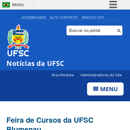
BRASIL
Simplifique!
ACESSIBILIDADE
ALTO CONTRASTE
MAPA DO SITE
Comunica BR
Participe
Acesso à informação
Legislação
Notícias da UFSC
Canais
Área Restrita
Administradores do Site
MENU
Feira de Cursos da UFSC
Blumenau