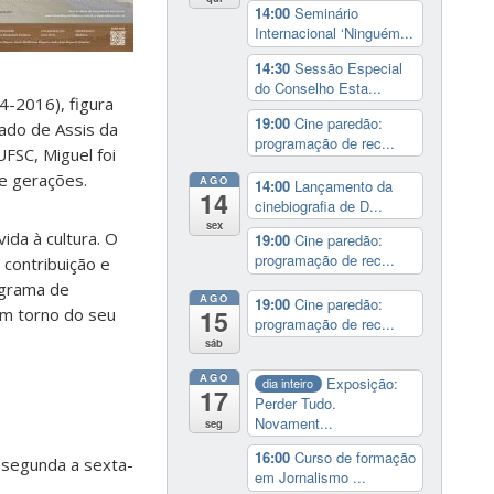
14:00
Seminário
Internacional ‘Ninguém...
14:30
Sessão Especial
do Conselho Esta...
4-2016), figura
19:00
Cine paredão:
ado de Assis da
programação de rec...
UFSC, Miguel foi
de gerações.
AGO
14:00
Lançamento da
14
cinebiografia de D...
sex
ida à cultura. O
19:00
Cine paredão:
programação de rec...
 contribuição e
rograma de
AGO
19:00
Cine paredão:
 em torno do seu
15
programação de rec...
sáb
AGO
Exposição:
dia inteiro
17
Perder Tudo.
Novament...
seg
16:00
Curso de formação
 segunda a sexta-
em Jornalismo ...