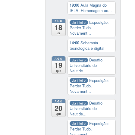
19:00
Aula Magna do
IELA: Homenagem ao...
AGO
Exposição:
dia inteiro
18
Perder Tudo.
Novament...
ter
14:00
Soberania
tecnológica e digital
AGO
Desafio
dia inteiro
19
Universitário de
Nautide...
qua
Exposição:
dia inteiro
Perder Tudo.
Novament...
AGO
Desafio
dia inteiro
20
Universitário de
Nautide...
qui
Exposição:
dia inteiro
Perder Tudo.
Novament...