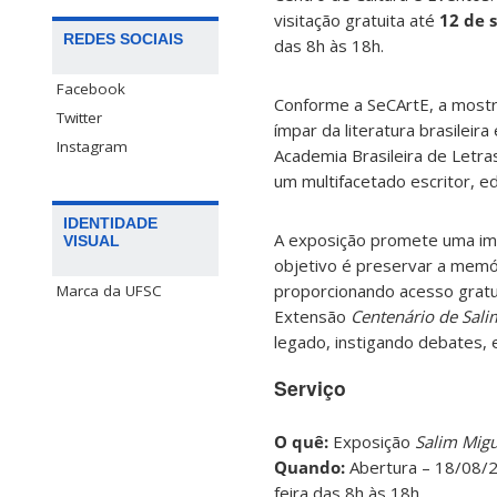
visitação gratuita até
12 de 
REDES SOCIAIS
das 8h às 18h.
Facebook
Conforme a SeCArtE, a mostra
Twitter
ímpar da literatura brasile
Instagram
Academia Brasileira de Letra
um multifacetado escritor, edi
IDENTIDADE
A exposição promete uma imer
VISUAL
objetivo é preservar a memóri
proporcionando acesso gratuit
Marca da UFSC
Extensão
Centenário de Sali
legado, instigando debates, 
Serviço
O quê:
Exposição
Salim Migu
Quando:
Abertura –
18/08/2
feira das 8h às 18h