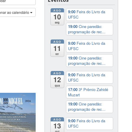
ndar
AGO
9:00
Feira do Livro da
onar ao calendário
10
UFSC
seg
19:00
Cine paredão:
programação de rec...
AGO
9:00
Feira do Livro da
11
UFSC
ter
19:00
Cine paredão:
programação de rec...
AGO
9:00
Feira do Livro da
12
UFSC
qua
17:00
3º Prêmio Zahidé
Muzart
19:00
Cine paredão:
programação de rec...
AGO
9:00
Feira do Livro da
13
UFSC
qui