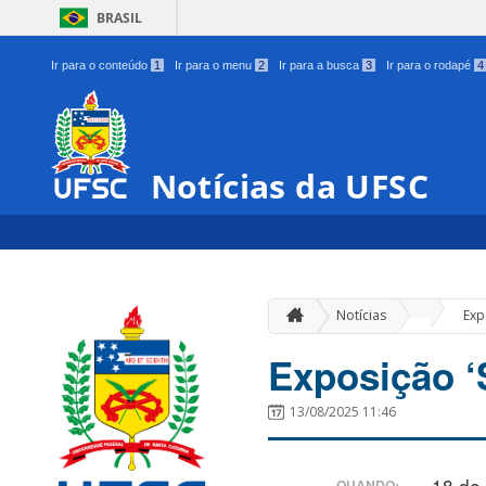
BRASIL
Ir para o conteúdo
1
Ir para o menu
2
Ir para a busca
3
Ir para o rodapé
4
Notícias da UFSC
»
Notícias
Exp
Exposição ‘
13/08/2025 11:46
18 de
QUANDO: