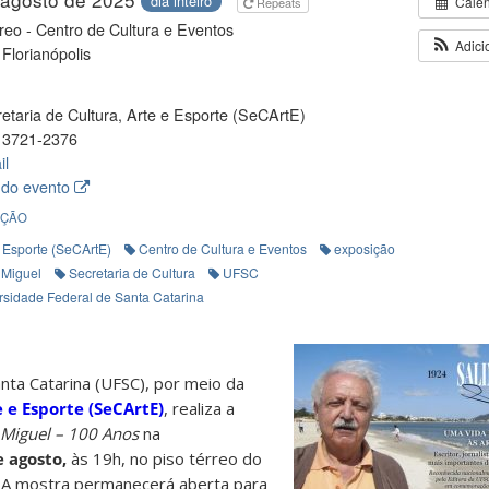
dia inteiro
Cale
Repeats
rreo - Centro de Cultura e Eventos
Adici
Florianópolis
etaria de Cultura, Arte e Esporte (SeCArtE)
 3721-2376
il
 do evento
IÇÃO
e Esporte (SeCArtE)
Centro de Cultura e Eventos
exposição
 Miguel
Secretaria de Cultura
UFSC
rsidade Federal de Santa Catarina
nta Catarina (UFSC), por meio da
e e Esporte (SeCArtE)
, realiza a
 Miguel – 100 Anos
na
 agosto,
às 19h, no piso térreo do
. A mostra permanecerá aberta para