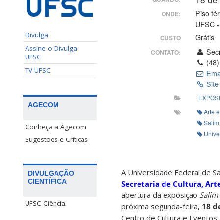
Piso té
ONDE:
UFSC - 
Divulga
Grátis
CUSTO
Assine o Divulga
Secr
CONTATO:
UFSC
(48)
TV UFSC
Ema
Site
EXPOS
AGECOM
Arte 
Salim
Conheça a Agecom
Unive
Sugestões e Críticas
A Universidade Federal de Sa
DIVULGAÇÃO
CIENTÍFICA
Secretaria de Cultura, Art
abertura da exposição
Salim
UFSC Ciência
próxima segunda-feira,
18 de
Centro de Cultura e Eventos