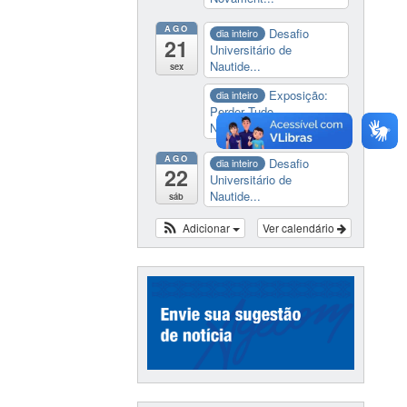
AGO
Desafio
dia inteiro
21
Universitário de
Nautide...
sex
Exposição:
dia inteiro
Perder Tudo.
Novament...
AGO
Desafio
dia inteiro
22
Universitário de
Nautide...
sáb
Adicionar
Ver calendário