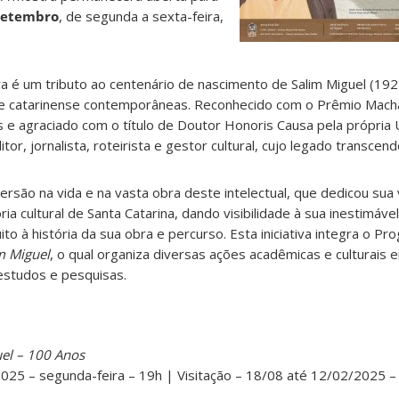
setembro
, de segunda a sexta-feira,
 é um tributo ao centenário de nascimento de Salim Miguel (192
ira e catarinense contemporâneas. Reconhecido com o Prêmio Mach
s e agraciado com o título de Doutor Honoris Causa pela própria 
tor, jornalista, roteirista e gestor cultural, cujo legado transcen
são na vida e na vasta obra deste intelectual, que dedicou sua v
a cultural de Santa Catarina, dando visibilidade à sua inestimável
o à história da sua obra e percurso. Esta iniciativa integra o P
m Miguel
, o qual organiza diversas ações acadêmicas e culturais
estudos e pesquisas.
el – 100 Anos
025 – segunda-feira – 19h | Visitação – 18/08 até 12/02/2025 –