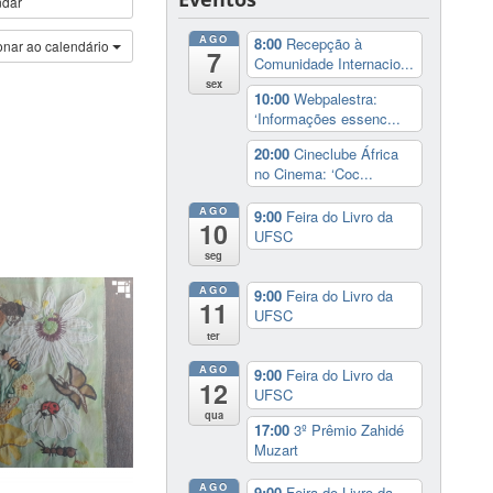
ndar
AGO
8:00
Recepção à
onar ao calendário
7
Comunidade Internacio...
sex
10:00
Webpalestra:
‘Informações essenc...
20:00
Cineclube África
no Cinema: ‘Coc...
AGO
9:00
Feira do Livro da
10
UFSC
seg
AGO
9:00
Feira do Livro da
11
UFSC
ter
AGO
9:00
Feira do Livro da
12
UFSC
qua
17:00
3º Prêmio Zahidé
Muzart
AGO
9:00
Feira do Livro da