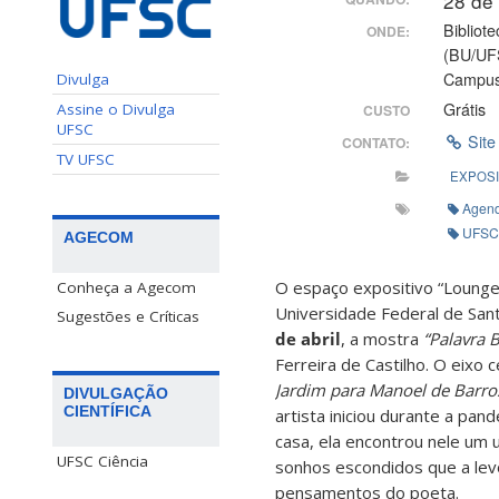
28 de
Bibliot
ONDE:
(BU/UF
Campus
Divulga
Grátis
Assine o Divulga
CUSTO
UFSC
Site
CONTATO:
TV UFSC
EXPOS
Agend
UFSC
AGECOM
O espaço expositivo “Lounge”
Conheça a Agecom
Universidade Federal de San
Sugestões e Críticas
de abril
, a mostra
“Palavra 
Ferreira de Castilho. O eixo 
Jardim para Manoel de Barro
DIVULGAÇÃO
CIENTÍFICA
artista iniciou durante a pan
casa, ela encontrou nele um 
UFSC Ciência
sonhos escondidos que a lev
pensamentos do poeta.