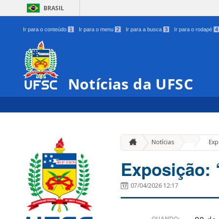
BRASIL
Ir para o conteúdo
1
Ir para o menu
2
Ir para a busca
3
Ir para o rodapé
4
Notícias da UFSC
»
Notícias
Exp
Exposição: 
07/04/2026 12:17
QUANDO: