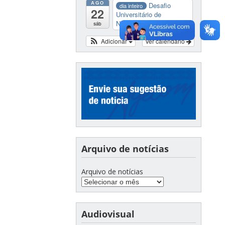
AGO
Desafio
dia inteiro
22
Universitário de
Nautide...
sáb
Adicionar
Ver calendário
Arquivo de notícias
Arquivo de notícias
Audiovisual