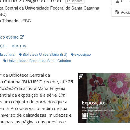
 abril de 2026@0:00 – 0:00
Cale
Repeats
eca Central da Universidade Federal de Santa Catarina
Adici
SC)
 Trindade UFSC
 do evento
IÇÃO
MOSTRA
a cultural
Biblioteca Universitária (BU)
exposição
Universidade Federal de Santa Catarina
 da Biblioteca Central da
ta Catarina (BU/UFSC) recebe, até
29
Bordada”
da artista Maria Eugênia
central da exposição é a série
Um
s
, um conjunto de bordados que a
demia. Ao observar o jardim de sua
universo de delicadezas, miudezas e
ou para as páginas das poesias e