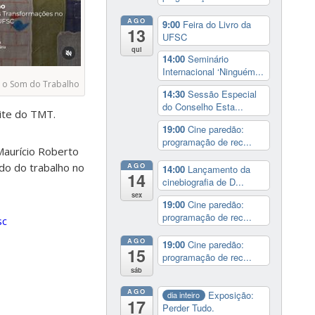
AGO
9:00
Feira do Livro da
13
UFSC
qui
14:00
Seminário
Internacional ‘Ninguém...
e o Som do Trabalho
14:30
Sessão Especial
do Conselho Esta...
site do TMT.
19:00
Cine paredão:
programação de rec...
Maurício Roberto
do do trabalho no
AGO
14:00
Lançamento da
14
cinebiografia de D...
sex
19:00
Cine paredão:
programação de rec...
sc
AGO
19:00
Cine paredão:
15
programação de rec...
sáb
AGO
Exposição:
dia inteiro
17
Perder Tudo.