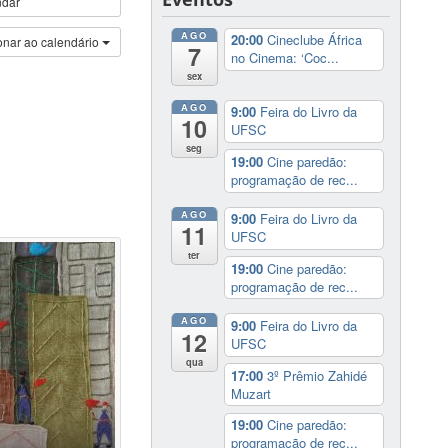
ndar
AGO
20:00
Cineclube África
onar ao calendário
7
no Cinema: ‘Coc...
sex
AGO
9:00
Feira do Livro da
10
UFSC
seg
19:00
Cine paredão:
programação de rec...
AGO
9:00
Feira do Livro da
11
UFSC
ter
19:00
Cine paredão:
programação de rec...
AGO
9:00
Feira do Livro da
12
UFSC
qua
17:00
3º Prêmio Zahidé
Muzart
19:00
Cine paredão:
programação de rec...