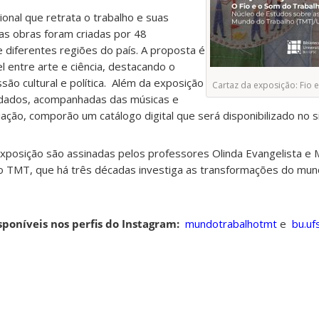
ional que retrata o trabalho e suas
 as obras foram criadas por 48
 diferentes regiões do país. A proposta é
 entre arte e ciência, destacando o
ão cultural e política. Além da exposição
Cartaz da exposição: Fio 
ordados, acompanhadas das músicas e
riação, comporão um catálogo digital que será disponibilizado no 
exposição são assinadas pelos professores Olinda Evangelista e 
upo TMT, que há três décadas investiga as transformações do mun
poníveis nos perfis do Instagram:
mundotrabalh
otmt
e
bu.uf