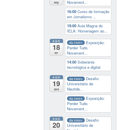
Novament...
seg
16:00
Curso de formação
em Jornalismo ...
19:00
Aula Magna do
IELA: Homenagem ao...
AGO
Exposição:
dia inteiro
18
Perder Tudo.
Novament...
ter
14:00
Soberania
tecnológica e digital
AGO
Desafio
dia inteiro
19
Universitário de
Nautide...
qua
Exposição:
dia inteiro
Perder Tudo.
Novament...
AGO
Desafio
dia inteiro
20
Universitário de