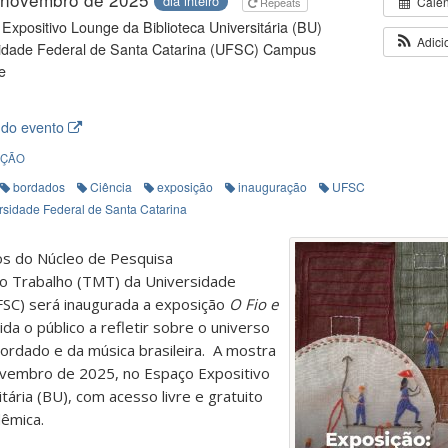
dia inteiro
Cale
Repeats
Expositivo Lounge da Biblioteca Universitária (BU)
Adici
idade Federal de Santa Catarina (UFSC) Campus
e
 do evento
IÇÃO
bordados
Ciência
exposição
inauguração
UFSC
rsidade Federal de Santa Catarina
s do Núcleo de Pesquisa
 Trabalho (TMT) da Universidade
FSC) será inaugurada a exposição
O Fio e
ida o público a refletir sobre o universo
bordado e da música brasileira.
A mostra
novembro de 2025, no Espaço Expositivo
tária (BU), com acesso livre e gratuito
êmica.