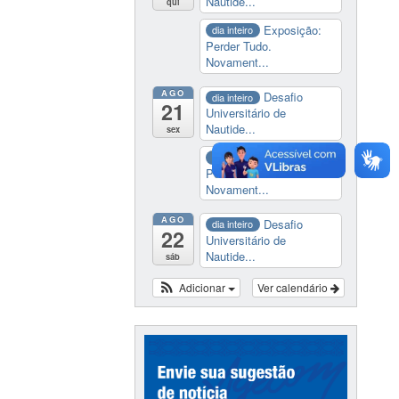
Nautide...
qui
Exposição:
dia inteiro
Perder Tudo.
Novament...
AGO
Desafio
dia inteiro
21
Universitário de
Nautide...
sex
Exposição:
dia inteiro
Perder Tudo.
Novament...
AGO
Desafio
dia inteiro
22
Universitário de
Nautide...
sáb
Adicionar
Ver calendário