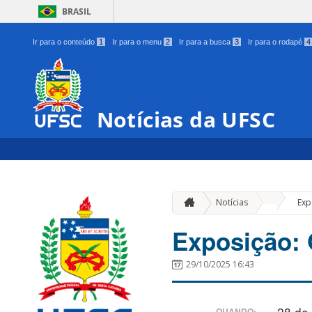
BRASIL
Ir para o conteúdo
1
Ir para o menu
2
Ir para a busca
3
Ir para o rodapé
4
Notícias da UFSC
»
Notícias
Exp
Exposição: 
29/10/2025 16:43
28 de
QUANDO: