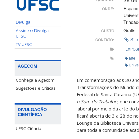
Espaço 
ONDE:
Univers
Trindad
Divulga
Grátis
Assine o Divulga
CUSTO
UFSC
Site
CONTATO:
TV UFSC
EXPOS
arte
Unive
AGECOM
Em comemoração aos 30 ano
Conheça a Agecom
Transformações do Mundo do
Sugestões e Críticas
Federal de Santa Catarina (U
o
Som do Trabalho
, que conv
laboral por meio da arte do 
DIVULGAÇÃO
CIENTÍFICA
ficará aberta de 3 a 28 de 
Lounge da Biblioteca Universi
UFSC Ciência
para toda a comunidade acad