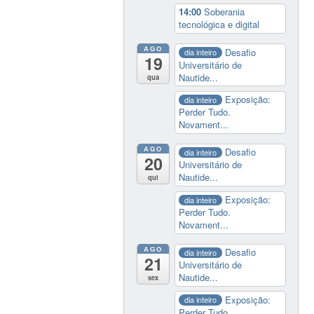
14:00
Soberania
tecnológica e digital
AGO
Desafio
dia inteiro
19
Universitário de
Nautide...
qua
Exposição:
dia inteiro
Perder Tudo.
Novament...
AGO
Desafio
dia inteiro
20
Universitário de
Nautide...
qui
Exposição:
dia inteiro
Perder Tudo.
Novament...
AGO
Desafio
dia inteiro
21
Universitário de
Nautide...
sex
Exposição:
dia inteiro
Perder Tudo.