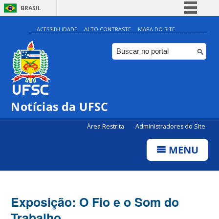
BRASIL
Simplifique!
ACESSIBILIDADE
ALTO CONTRASTE
MAPA DO SITE
Comunica BR
Participe
Acesso à informação
Legislação
Notícias da UFSC
Canais
Área Restrita
Administradores do Site
MENU
Exposição: O Fio e o Som do
Trabalho