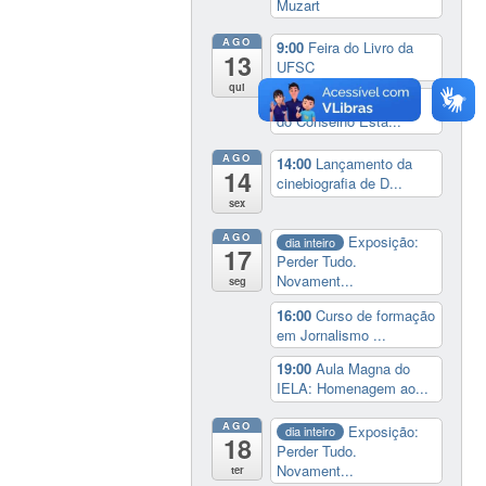
Muzart
AGO
9:00
Feira do Livro da
13
UFSC
qui
14:30
Sessão Especial
do Conselho Esta...
AGO
14:00
Lançamento da
14
cinebiografia de D...
sex
AGO
Exposição:
dia inteiro
17
Perder Tudo.
Novament...
seg
16:00
Curso de formação
em Jornalismo ...
19:00
Aula Magna do
IELA: Homenagem ao...
AGO
Exposição:
dia inteiro
18
Perder Tudo.
Novament...
ter