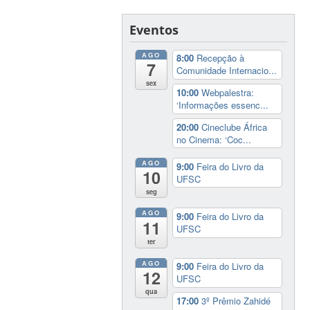
Eventos
AGO
8:00
Recepção à
7
Comunidade Internacio...
sex
10:00
Webpalestra:
‘Informações essenc...
20:00
Cineclube África
no Cinema: ‘Coc...
AGO
9:00
Feira do Livro da
10
UFSC
seg
AGO
9:00
Feira do Livro da
11
UFSC
ter
AGO
9:00
Feira do Livro da
12
UFSC
qua
17:00
3º Prêmio Zahidé