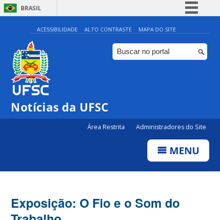
BRASIL
Simplifique!
ACESSIBILIDADE
ALTO CONTRASTE
MAPA DO SITE
Comunica BR
Participe
Acesso à informação
Legislação
Notícias da UFSC
Canais
Área Restrita
Administradores do Site
MENU
Exposição: O Fio e o Som do
Trabalho