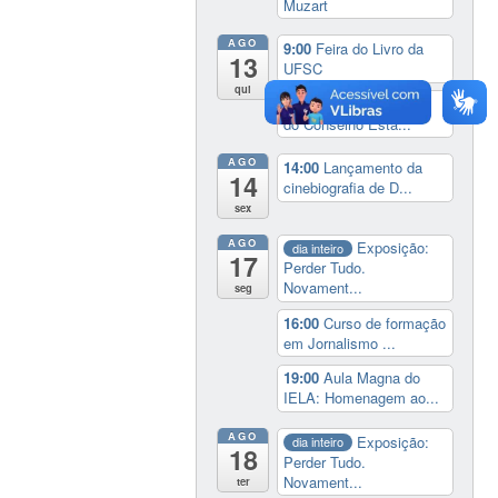
Muzart
AGO
9:00
Feira do Livro da
13
UFSC
qui
14:30
Sessão Especial
do Conselho Esta...
AGO
14:00
Lançamento da
14
cinebiografia de D...
sex
AGO
Exposição:
dia inteiro
17
Perder Tudo.
Novament...
seg
16:00
Curso de formação
em Jornalismo ...
19:00
Aula Magna do
IELA: Homenagem ao...
AGO
Exposição:
dia inteiro
18
Perder Tudo.
Novament...
ter