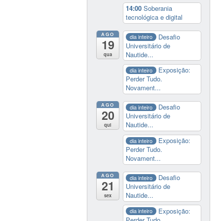
14:00
Soberania
tecnológica e digital
AGO
Desafio
dia inteiro
19
Universitário de
Nautide...
qua
Exposição:
dia inteiro
Perder Tudo.
Novament...
AGO
Desafio
dia inteiro
20
Universitário de
Nautide...
qui
Exposição:
dia inteiro
Perder Tudo.
Novament...
AGO
Desafio
dia inteiro
21
Universitário de
Nautide...
sex
Exposição:
dia inteiro
Perder Tudo.