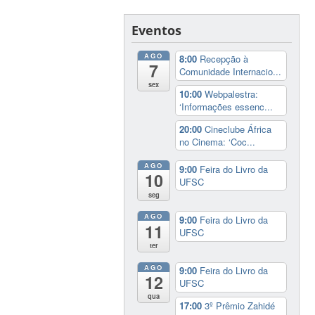
Eventos
AGO
8:00
Recepção à
7
Comunidade Internacio...
sex
10:00
Webpalestra:
‘Informações essenc...
20:00
Cineclube África
no Cinema: ‘Coc...
AGO
9:00
Feira do Livro da
10
UFSC
seg
AGO
9:00
Feira do Livro da
11
UFSC
ter
AGO
9:00
Feira do Livro da
12
UFSC
qua
17:00
3º Prêmio Zahidé